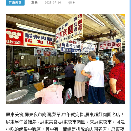
屏東美食
左豪
2025-07-10
0
屏東美食,屏東夜市肉圓,菜單,中午就完售,屏東超紅肉圓老店！
屏東早午餐推薦~ 屏東美食-屏東夜市肉圓。來屏東夜市，可是
小吃的超集中戰區，其中有一間總是排隊的肉圓老店，屏東夜