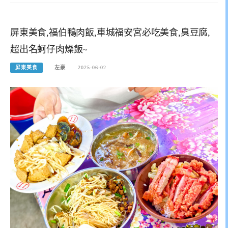
屏東美食,福伯鴨肉飯,車城福安宮必吃美食,臭豆腐,
超出名蚵仔肉燥飯~
屏東美食
左豪
2025-06-02