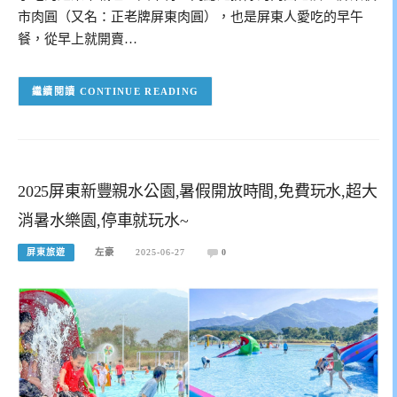
市肉圓（又名：正老牌屏東肉圓），也是屏東人愛吃的早午
餐，從早上就開賣…
CONTINUE READING
2025屏東新豐親水公園,暑假開放時間,免費玩水,超大
消暑水樂園,停車就玩水~
屏東旅遊
左豪
2025-06-27
0