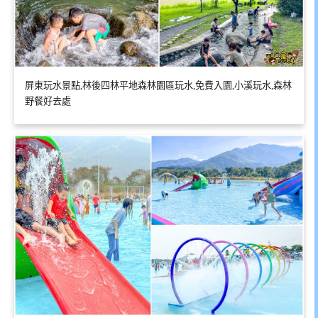
屏東玩水景點,林後四林平地森林園區玩水,免費入園,小溪玩水,森林
野餐好去處