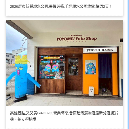
2026屏東新豐親水公園,暑假必衝,千坪親水公園放電,快閃2天！
高雄景點,又又美FotoShop,營業時間,台南超潮選物店最新分店,底片
機、拍立得秘境