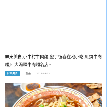
屏東美食,小牛村牛肉麵,墾丁恆春在地小吃,紅燒牛肉
麵,四大湯頭牛肉麵名店~
屏東美食
左豪
2025-06-03