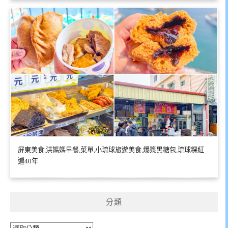
屏東美食,洪媽媽早餐,菜單,小琉球旅遊美食,爆漿黑糖包,琉球粿紅
遍40年
分類
分