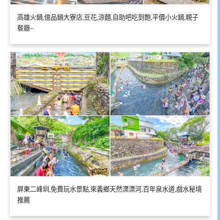
高雄火鍋,億品鍋大寮店,豆花,涼麵,自助吧吃到飽,平價小火鍋,親子
餐廳~
屏東二峰圳,免費玩水景點,來義鄉天然漂漂河,百年泉水道,戲水秘境
推薦