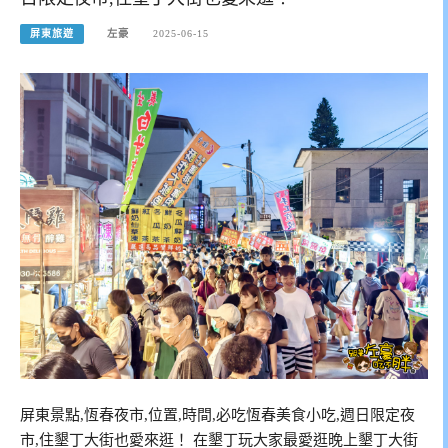
屏東旅遊
左豪
2025-06-15
屏東景點,恆春夜市,位置,時間,必吃恆春美食小吃,週日限定夜
市,住墾丁大街也愛來逛！ 在墾丁玩大家最愛逛晚上墾丁大街