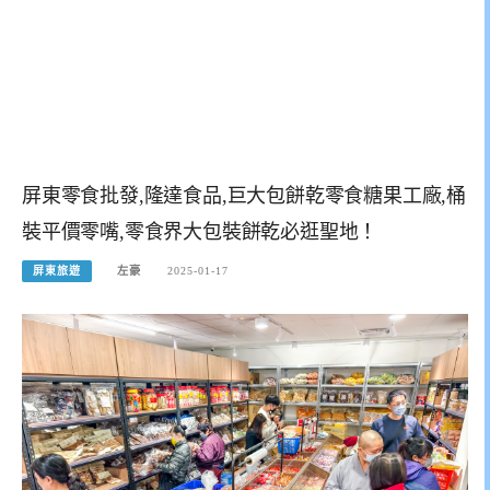
屏東零食批發,隆達食品,巨大包餅乾零食糖果工廠,桶
裝平價零嘴,零食界大包裝餅乾必逛聖地！
屏東旅遊
左豪
2025-01-17