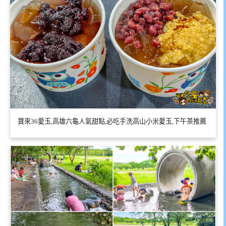
寶來36愛玉,高雄六龜人氣甜點,必吃手洗高山小米愛玉,下午茶推薦