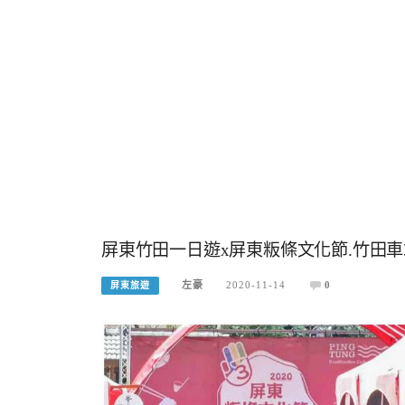
屏東竹田一日遊x屏東粄條文化節.竹田車
左豪
2020-11-14
0
屏東旅遊