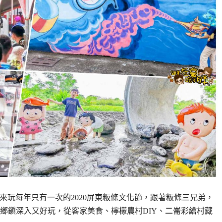
豪哥來玩每年只有一次的2020屏東粄條文化節，跟著粄條三兄弟，
鄉鎭深入又好玩，從客家美食、檸檬農村DIY、二崙彩繪村藏