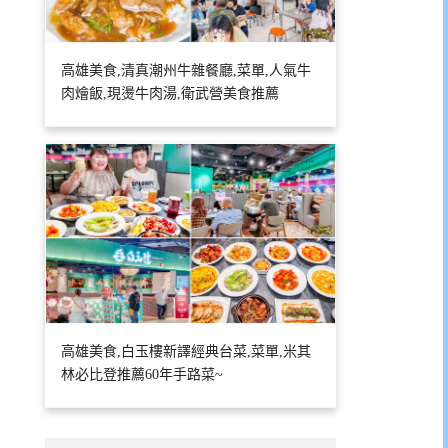
高雄美食,清真潮州牛雜餐廳,菜單,人氣牛
肉燴飯,現燙牛肉湯,衛武營美食推薦
高雄美食,白玉樓新譯經典台菜,菜單,米其
林必比登推薦60年手路菜~