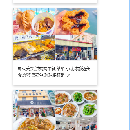
屏東美食,洪媽媽早餐,菜單,小琉球旅遊美
食,爆漿黑糖包,琉球粿紅遍40年