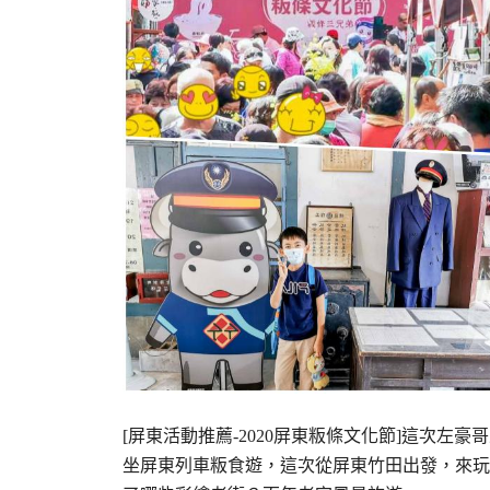
[屏東活動推薦-2020屏東粄條文化節]這次左
坐屏東列車粄食遊，這次從屏東竹田出發，來玩