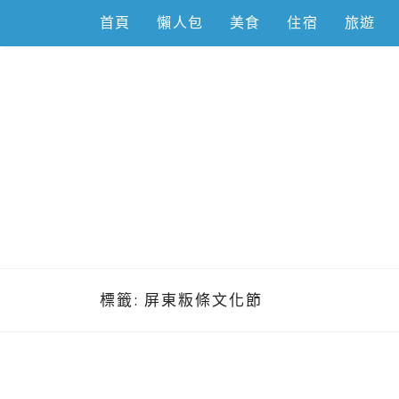
Skip
首頁
懶人包
美食
住宿
旅遊
to
content
跟著左豪吃
推薦美食、景點旅遊、親子旅遊、3C開箱
標籤:
屏東粄條文化節