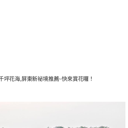
旁千坪花海,屏東新祕境推薦~快來賞花囉！