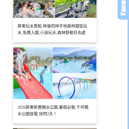
屏東玩水景點,林後四林平地森林園區玩
水,免費入園,小溪玩水,森林野餐好去處
2026屏東新豐親水公園,暑假必衝,千坪親
水公園放電,快閃2天！