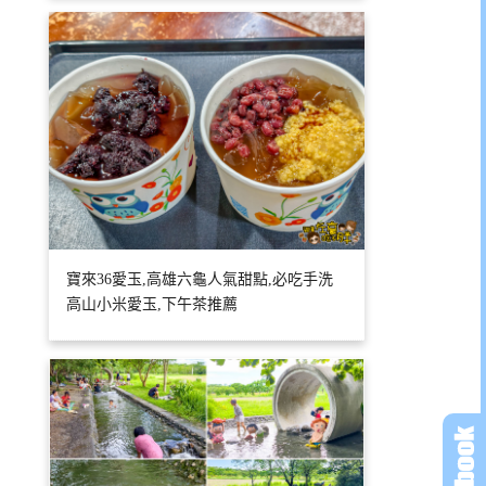
寶來36愛玉,高雄六龜人氣甜點,必吃手洗
高山小米愛玉,下午茶推薦