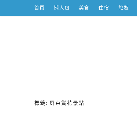
Skip
首頁
懶人包
美食
住宿
旅遊
to
content
跟著左豪吃
推薦美食、景點旅遊、親子旅遊、3C開箱
標籤:
屏東賞花景點