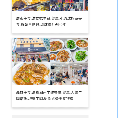
屏東美食,洪媽媽早餐,菜單,小琉球旅遊美
食,爆漿黑糖包,琉球粿紅遍40年
高雄美食,清真潮州牛雜餐廳,菜單,人氣牛
肉燴飯,現燙牛肉湯,衛武營美食推薦