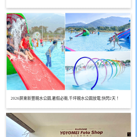
2026屏東新豐親水公園,暑假必衝,千坪親水公園放電,快閃2天！