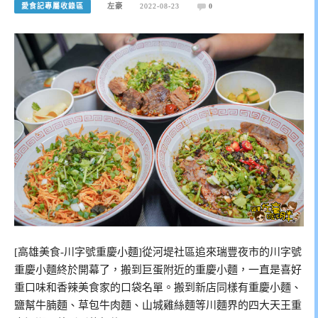
愛食記專屬收錄區
左豪
2022-08-23
0
[高雄美食-川字號重慶小麵]從河堤社區追來瑞豐夜市的川字號
重慶小麵終於開幕了，搬到巨蛋附近的重慶小麵，一直是喜好
重口味和香辣美食家的口袋名單。搬到新店同樣有重慶小麵、
鹽幫牛腩麵、草包牛肉麵、山城雞絲麵等川麵界的四大天王重