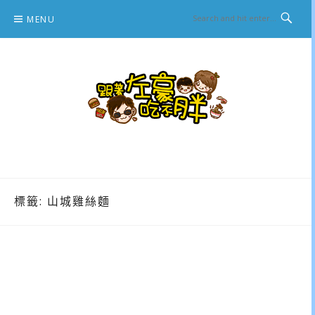
Skip
MENU
to
content
跟著左豪吃不胖
推薦美食、景點旅遊、親子旅遊、3C開箱
標籤:
山城雞絲麵