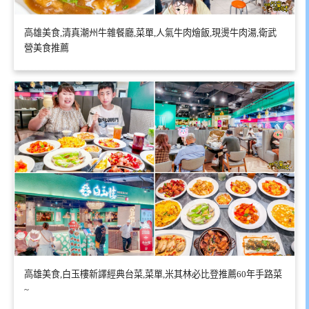
高雄美食,清真潮州牛雜餐廳,菜單,人氣牛肉燴飯,現燙牛肉湯,衛武
營美食推薦
高雄美食,白玉樓新譯經典台菜,菜單,米其林必比登推薦60年手路菜
~