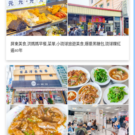
屏東美食,洪媽媽早餐,菜單,小琉球旅遊美食,爆漿黑糖包,琉球粿紅
遍40年