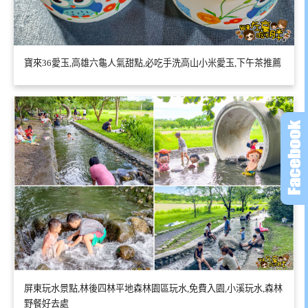
寶來36愛玉,高雄六龜人氣甜點,必吃手洗高山小米愛玉,下午茶推薦
屏東玩水景點,林後四林平地森林園區玩水,免費入園,小溪玩水,森林
野餐好去處