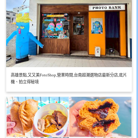
高雄景點,又又美FotoShop,營業時間,台南超潮選物店最新分店,底片
機、拍立得秘境