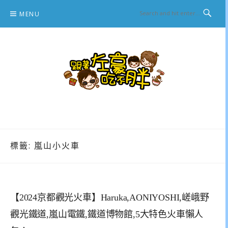
Skip
MENU
to
content
跟著左豪吃不胖
推薦美食、景點旅遊、親子旅遊、3C開箱
標籤:
嵐山小火車
【2024京都觀光火車】Haruka,AONIYOSHI,嵯峨野
觀光鐵道,嵐山電鐵,鐵道博物館,5大特色火車懶人