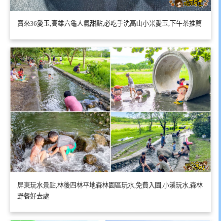
寶來36愛玉,高雄六龜人氣甜點,必吃手洗高山小米愛玉,下午茶推薦
屏東玩水景點,林後四林平地森林園區玩水,免費入園,小溪玩水,森林
野餐好去處