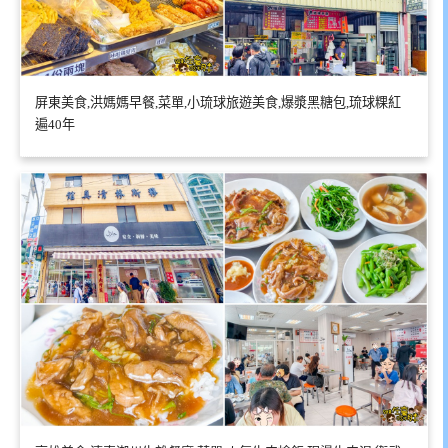
屏東美食,洪媽媽早餐,菜單,小琉球旅遊美食,爆漿黑糖包,琉球粿紅
遍40年