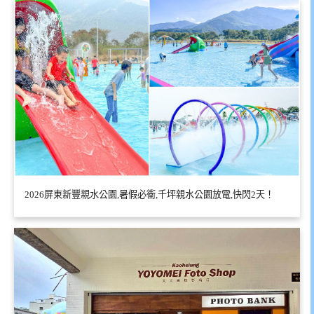
2026屏東新豐親水公園,暑假必衝,千坪親水公園放電,快閃2天！