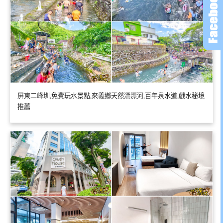
屏東二峰圳,免費玩水景點,來義鄉天然漂漂河,百年泉水道,戲水秘境
推薦