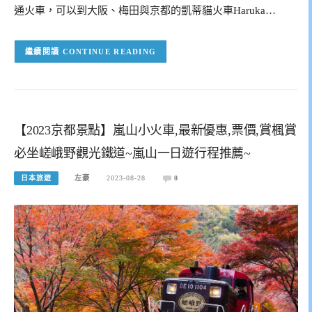
通火車，可以到大阪、梅田與京都的凱蒂貓火車Haruka…
CONTINUE READING
【2023京都景點】嵐山小火車,最新優惠,票價,賞楓賞
必坐嵯峨野觀光鐵道~嵐山一日遊行程推薦~
日本旅遊
左豪
2023-08-28
0