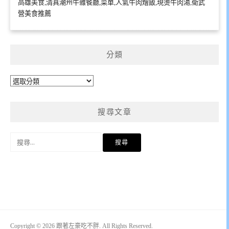
高雄美食,清真潮州牛雜餐廳,菜單,人氣牛肉燴飯,現燙牛肉湯,衛武
營美食推薦
分類
分
類
搜尋文章
搜
尋
關
鍵
字:
Copyright © 2026 跟著左豪吃不胖. All Rights Reserved.