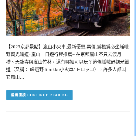
【2023京都景點】嵐山小火車,最新優惠,票價,賞楓賞必坐嵯峨
野觀光鐵道~嵐山一日遊行程推薦~ 在京都嵐山不只去渡月
橋、天龍寺與嵐山竹林，還有哪裡可以玩？這條嵯峨野觀光鐵
道（又稱： 嵯蛾野Torokko小火車/ トロッコ），許多人都叫
它嵐山…
CONTINUE READING