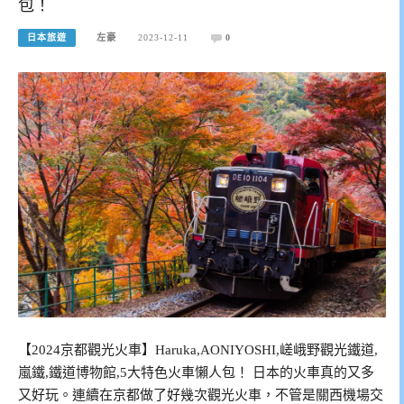
包！
日本旅遊
左豪
2023-12-11
0
【2024京都觀光火車】Haruka,AONIYOSHI,嵯峨野觀光鐵道,
嵐鐵,鐵道博物館,5大特色火車懶人包！ 日本的火車真的又多
又好玩。連續在京都做了好幾次觀光火車，不管是關西機場交