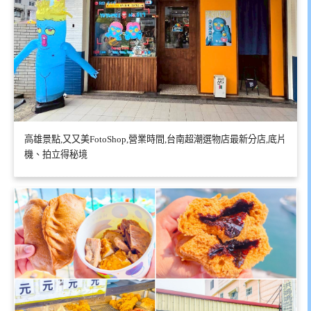
高雄景點,又又美FotoShop,營業時間,台南超潮選物店最新分店,底片
機、拍立得秘境