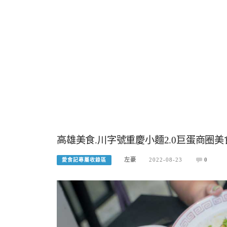
高雄美食.川字號重慶小麵2.0巨蛋商圈
左豪
2022-08-23
0
愛食記專屬收錄區