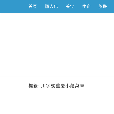
Skip
首頁
懶人包
美食
住宿
旅遊
to
content
跟著左豪吃
推薦美食、景點旅遊、親子旅遊、3C開箱
標籤:
川字號重慶小麵菜單