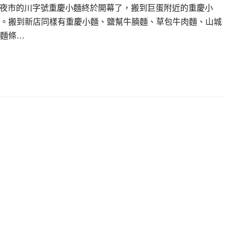
瑞豐夜市的川字號重慶小麵終於開幕了，搬到巨蛋附近的重慶小
。搬到新店同樣有重慶小麵、鹽幫牛腩麵、草包牛肉麵、山城
麵條…