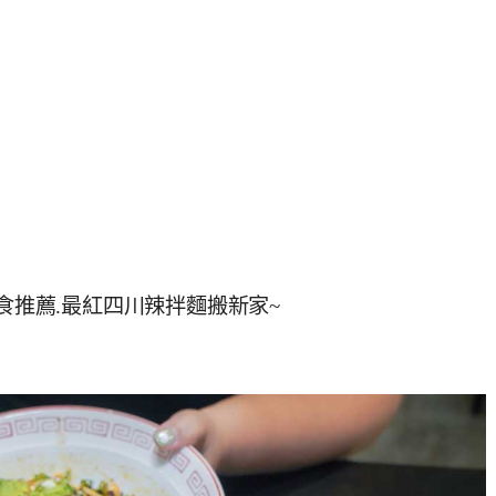
美食推薦.最紅四川辣拌麵搬新家~