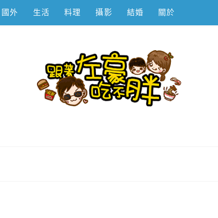
國外
生活
料理
攝影
結婚
關於
不胖