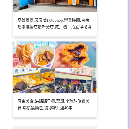
高雄景點,又又美FotoShop,營業時間,台南
超潮選物店最新分店,底片機、拍立得秘境
屏東美食,洪媽媽早餐,菜單,小琉球旅遊美
食,爆漿黑糖包,琉球粿紅遍40年