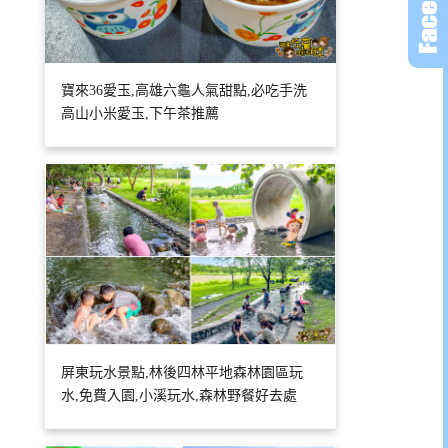
寶來36愛玉,高雄六龜人氣甜點,必吃手洗
高山小米愛玉,下午茶推薦
屏東玩水景點,林後四林平地森林園區玩
水,免費入園,小溪玩水,森林野餐好去處