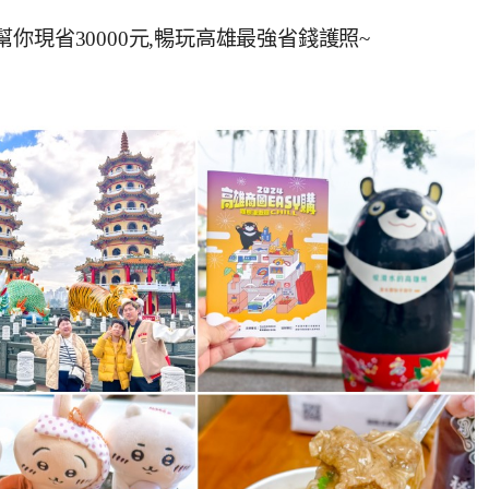
,幫你現省30000元,暢玩高雄最強省錢護照~