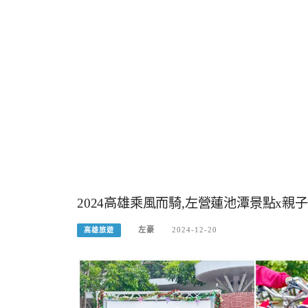
2024高雄乘風而騎,左營蓮池潭景點x親
左豪
2024-12-20
高雄旅遊