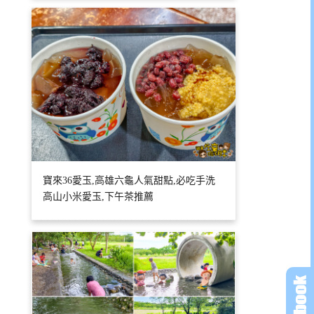
寶來36愛玉,高雄六龜人氣甜點,必吃手洗
高山小米愛玉,下午茶推薦