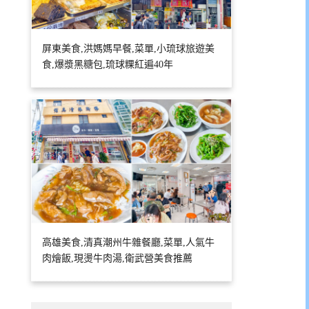
屏東美食,洪媽媽早餐,菜單,小琉球旅遊美
食,爆漿黑糖包,琉球粿紅遍40年
高雄美食,清真潮州牛雜餐廳,菜單,人氣牛
肉燴飯,現燙牛肉湯,衛武營美食推薦