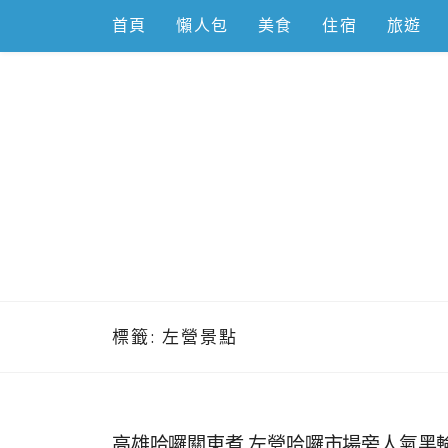
Skip
首頁
懶人包
美食
住宿
旅遊
to
content
跟著左豪吃
推薦美食、景點旅遊、親子旅遊、3C開箱
標籤:
左營景點
高雄哈囉關東煮,左營哈囉市場旁人氣黑