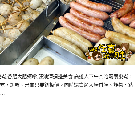
煮,香腸大腸蚵嗲,蓮池潭週邊美食 高雄人下午茶哈囉關東煮，
煮，黑輪、米血只要銅板價。同時還賣烤大腸香腸、炸物、豬
…