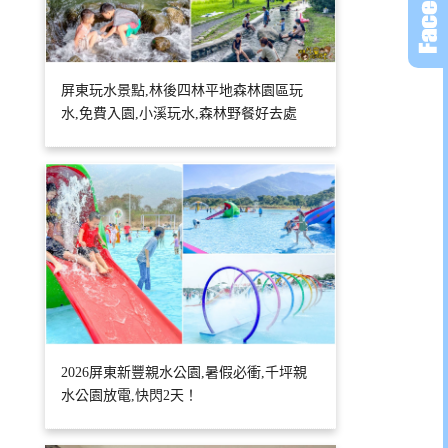
屏東玩水景點,林後四林平地森林園區玩
水,免費入園,小溪玩水,森林野餐好去處
2026屏東新豐親水公園,暑假必衝,千坪親
水公園放電,快閃2天！