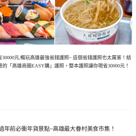
現省30000元,暢玩高雄最強省錢護照~ 這個省錢護照也太厲害！結
的「高雄商圈EASY購」護照，整本護照讓你現省30000元！
街,過年前必衝年貨景點~高雄最大眷村美食市集！