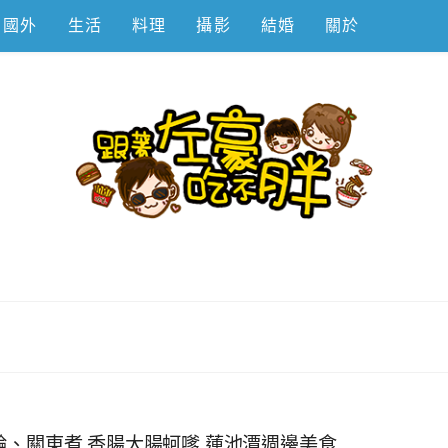
國外
生活
料理
攝影
結婚
關於
不胖
輪、關東煮,香腸大腸蚵嗲,蓮池潭週邊美食