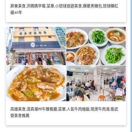
屏東美食,洪媽媽早餐,菜單,小琉球旅遊美食,爆漿黑糖包,琉球粿紅
遍40年
高雄美食,清真潮州牛雜餐廳,菜單,人氣牛肉燴飯,現燙牛肉湯,衛武
營美食推薦