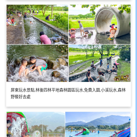
屏東玩水景點,林後四林平地森林園區玩水,免費入園,小溪玩水,森林
野餐好去處