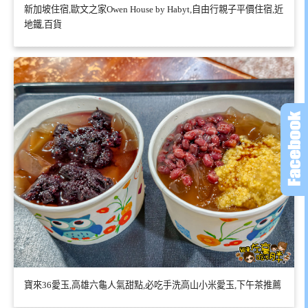
新加坡住宿,歐文之家Owen House by Habyt,自由行親子平價住宿,近
地鐵,百貨
寶來36愛玉,高雄六龜人氣甜點,必吃手洗高山小米愛玉,下午茶推薦