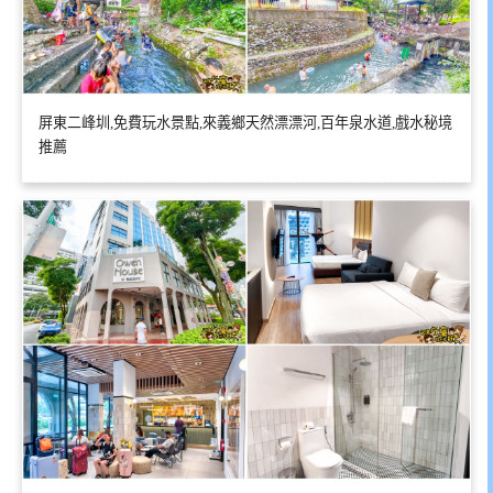
屏東二峰圳,免費玩水景點,來義鄉天然漂漂河,百年泉水道,戲水秘境
推薦