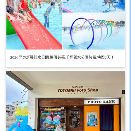
2026屏東新豐親水公園,暑假必衝,千坪親水公園放電,快閃2天！