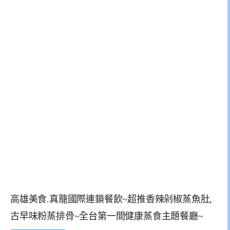
高雄美食.真籠國際連鎖餐飲~超推香辣剁椒蒸魚肚,
古早味粉蒸排骨~全台第一間健康蒸食主題餐廳~