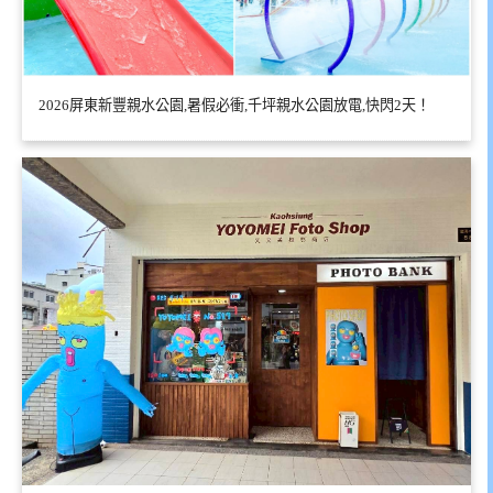
2026屏東新豐親水公園,暑假必衝,千坪親水公園放電,快閃2天！