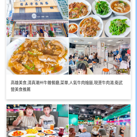
高雄美食,清真潮州牛雜餐廳,菜單,人氣牛肉燴飯,現燙牛肉湯,衛武
營美食推薦