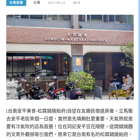
台南旅遊
左豪
2022-06-22
0
[台南安平美食-松霖鍋燒始府]自從在友趣民宿退房後，立馬衝
去安平老街來個一日遊，當然是先填飽肚更重要。天氣熱就是
要有冷氣吹的店為首選！位在同記安平豆花隔壁，這間鍋燒麵
的文青外觀很吸引我們，原來它是台南有名的松霖鍋燒始府，