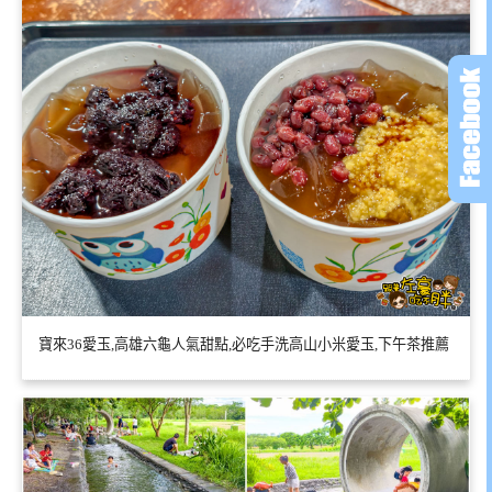
寶來36愛玉,高雄六龜人氣甜點,必吃手洗高山小米愛玉,下午茶推薦