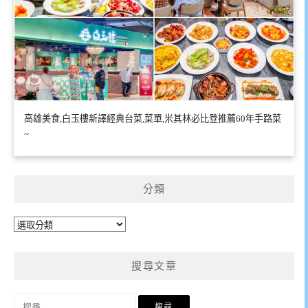
高雄美食,白玉樓新譯經典台菜,菜單,米其林必比登推薦60年手路菜
~
分類
分
類
搜尋文章
搜