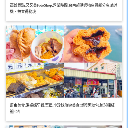
高雄景點,又又美FotoShop,營業時間,台南超潮選物店最新分店,底片
機、拍立得秘境
屏東美食,洪媽媽早餐,菜單,小琉球旅遊美食,爆漿黑糖包,琉球粿紅
遍40年