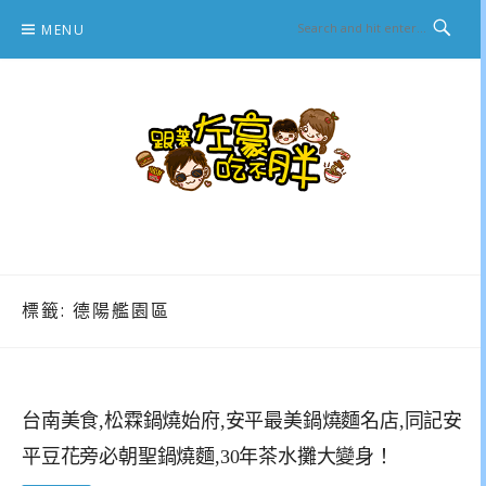
Skip
MENU
to
content
跟著左豪吃不胖
推薦美食、景點旅遊、親子旅遊、3C開箱
標籤:
德陽艦園區
台南美食,松霖鍋燒始府,安平最美鍋燒麵名店,同記安
平豆花旁必朝聖鍋燒麵,30年茶水攤大變身！