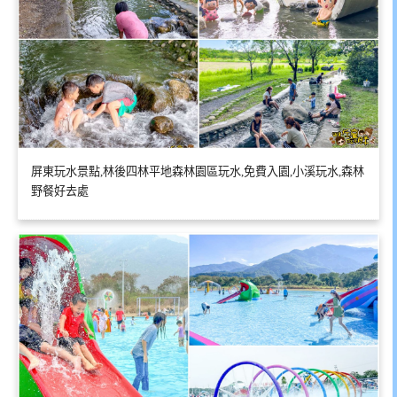
屏東玩水景點,林後四林平地森林園區玩水,免費入園,小溪玩水,森林
野餐好去處