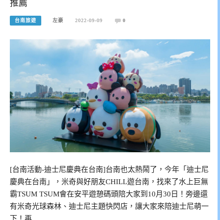
推薦
台南旅遊
左豪
2022-09-09
0
[台南活動-迪士尼慶典在台南]台南也太熱鬧了，今年「迪士尼
慶典在台南」，米奇與好朋友CHILL遊台南，找來了水上巨無
霸TSUM TSUM會在安平遊憩碼頭陪大家到10月30日！旁邊還
有米奇光球森林、迪士尼主題快閃店，讓大家來陪迪士尼萌一
下！再…