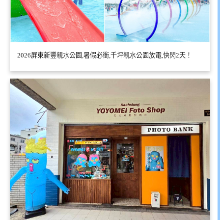
2026屏東新豐親水公園,暑假必衝,千坪親水公園放電,快閃2天！