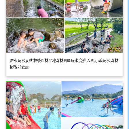
屏東玩水景點,林後四林平地森林園區玩水,免費入園,小溪玩水,森林
野餐好去處