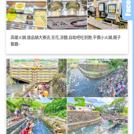
高雄火鍋,億品鍋大寮店,豆花,涼麵,自助吧吃到飽,平價小火鍋,親子
餐廳~