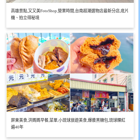
高雄景點,又又美FotoShop,營業時間,台南超潮選物店最新分店,底片
機、拍立得秘境
屏東美食,洪媽媽早餐,菜單,小琉球旅遊美食,爆漿黑糖包,琉球粿紅
遍40年