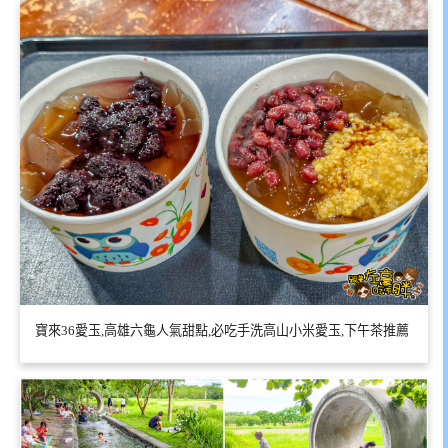
寶來36愛玉,高雄六龜人氣甜點,必吃手洗高山小米愛玉,下午茶推薦