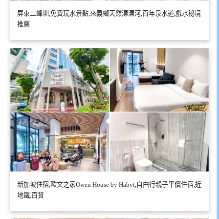
屏東二峰圳,免費玩水景點,來義鄉天然漂漂河,百年泉水道,戲水秘境
推薦
新加坡住宿,歐文之家Owen House by Habyt,自由行親子平價住宿,近
地鐵,百貨