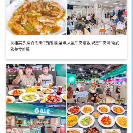
高雄美食,清真潮州牛雜餐廳,菜單,人氣牛肉燴飯,現燙牛肉湯,衛武
營美食推薦