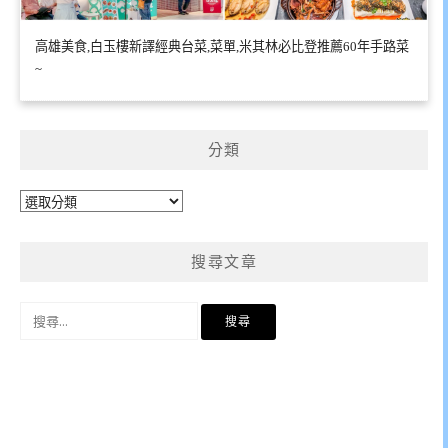
高雄美食,白玉樓新譯經典台菜,菜單,米其林必比登推薦60年手路菜
~
分類
分
類
搜尋文章
搜
尋
關
鍵
字: