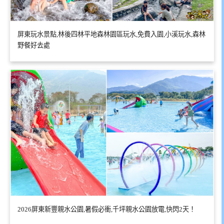
屏東玩水景點,林後四林平地森林園區玩水,免費入園,小溪玩水,森林
野餐好去處
2026屏東新豐親水公園,暑假必衝,千坪親水公園放電,快閃2天！