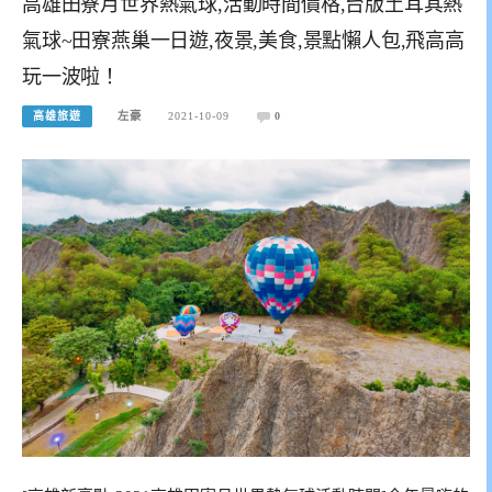
高雄田寮月世界熱氣球,活動時間價格,台版土耳其熱
氣球~田寮燕巢一日遊,夜景,美食,景點懶人包,飛高高
玩一波啦！
高雄旅遊
左豪
2021-10-09
0