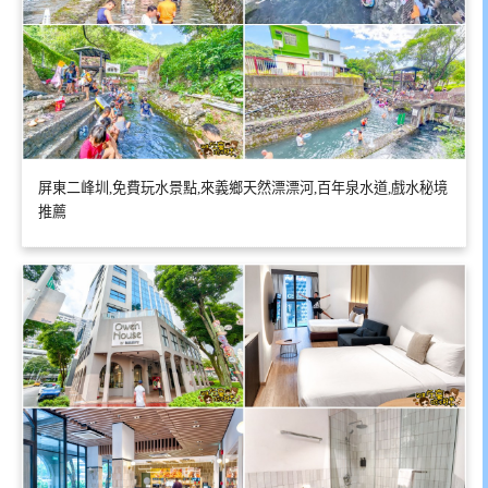
屏東二峰圳,免費玩水景點,來義鄉天然漂漂河,百年泉水道,戲水秘境
推薦