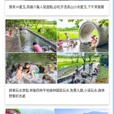
寶來36愛玉,高雄六龜人氣甜點,必吃手洗高山小米愛玉,下午茶推薦
屏東玩水景點,林後四林平地森林園區玩水,免費入園,小溪玩水,森林
野餐好去處