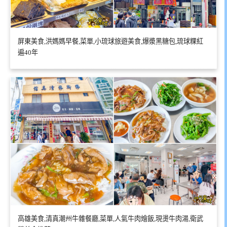
屏東美食,洪媽媽早餐,菜單,小琉球旅遊美食,爆漿黑糖包,琉球粿紅
遍40年
高雄美食,清真潮州牛雜餐廳,菜單,人氣牛肉燴飯,現燙牛肉湯,衛武