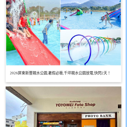
2026屏東新豐親水公園,暑假必衝,千坪親水公園放電,快閃2天！