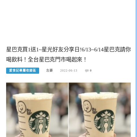
星巴克買1送1~星光好友分享日!6/13~6/14星巴克請你
喝飲料！全台星巴克門市喝起來！
愛食記專屬收錄區
左豪
2022-06-13
0