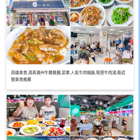
高雄美食,清真潮州牛雜餐廳,菜單,人氣牛肉燴飯,現燙牛肉湯,衛武
營美食推薦