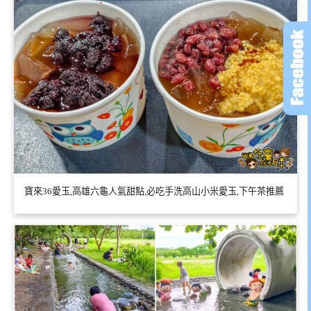
寶來36愛玉,高雄六龜人氣甜點,必吃手洗高山小米愛玉,下午茶推薦