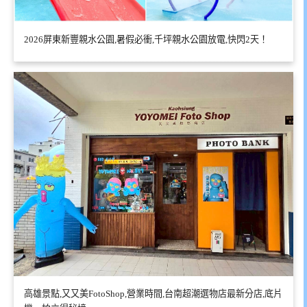
2026屏東新豐親水公園,暑假必衝,千坪親水公園放電,快閃2天！
高雄景點,又又美FotoShop,營業時間,台南超潮選物店最新分店,底片