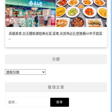
高雄美食,白玉樓新譯經典台菜,菜單,米其林必比登推薦60年手路菜
~
分類
分
類
搜尋文章
搜
尋
關