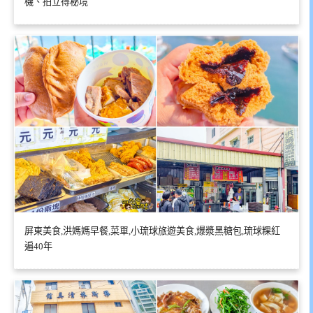
機、拍立得秘境
屏東美食,洪媽媽早餐,菜單,小琉球旅遊美食,爆漿黑糖包,琉球粿紅
遍40年