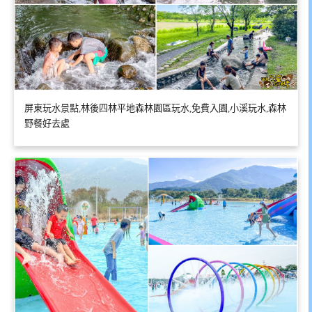
屏東玩水景點,林後四林平地森林園區玩水,免費入園,小溪玩水,森林
野餐好去處