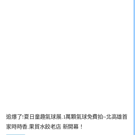
追爆了!夏日童趣氣球展.1萬顆氣球免費拍~北高雄首
家時時香.果貿水餃老店 新開幕！