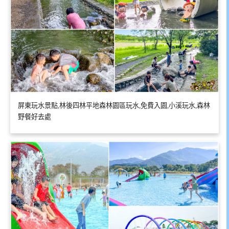
屏東玩水景點,林後四林平地森林園區玩水,免費入園,小溪玩水,森林
野餐好去處