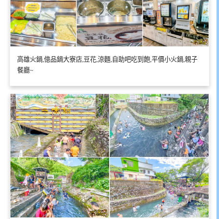
高雄火鍋,億品鍋大寮店,豆花,涼麵,自助吧吃到飽,平價小火鍋,親子
餐廳~