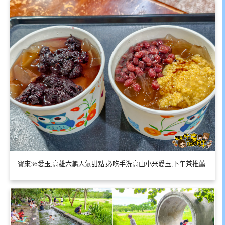
寶來36愛玉,高雄六龜人氣甜點,必吃手洗高山小米愛玉,下午茶推薦