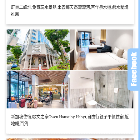
屏東二峰圳,免費玩水景點,來義鄉天然漂漂河,百年泉水道,戲水秘境
推薦
新加坡住宿,歐文之家Owen House by Habyt,自由行親子平價住宿,近
地鐵,百貨