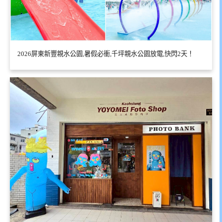
2026屏東新豐親水公園,暑假必衝,千坪親水公園放電,快閃2天！