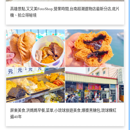
高雄景點,又又美FotoShop,營業時間,台南超潮選物店最新分店,底片
機、拍立得秘境
屏東美食,洪媽媽早餐,菜單,小琉球旅遊美食,爆漿黑糖包,琉球粿紅
遍40年