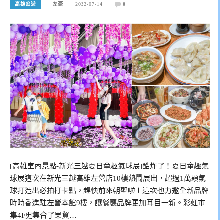
高雄旅遊
左豪
2022-07-14
0
[高雄室內景點-新光三越夏日童趣氣球展]酷炸了！夏日童趣氣
球展這次在新光三越高雄左營店10樓熱鬧展出，超過1萬顆氣
球打造出必拍打卡點，趕快前來朝聖啦！這次也力邀全新品牌
時時香進駐左營本館9樓，讓餐廳品牌更加耳目一新。彩虹市
集4F更集合了果貿…