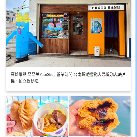
高雄景點,又又美FotoShop,營業時間,台南超潮選物店最新分店,底片
機、拍立得秘境