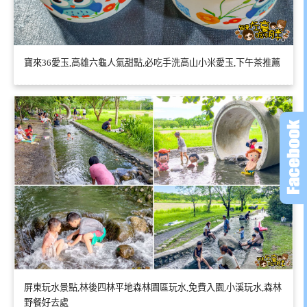
寶來36愛玉,高雄六龜人氣甜點,必吃手洗高山小米愛玉,下午茶推薦
屏東玩水景點,林後四林平地森林園區玩水,免費入園,小溪玩水,森林
野餐好去處