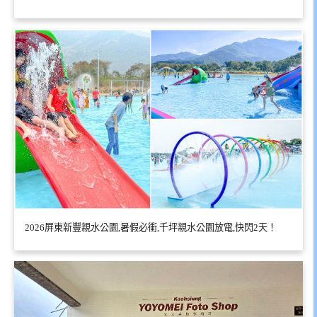
2026屏東新豐親水公園,暑假必衝,千坪親水公園放電,快閃2天！