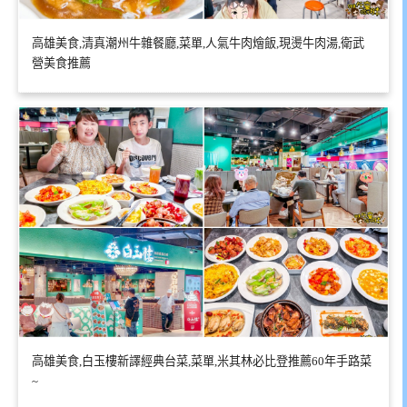
高雄美食,清真潮州牛雜餐廳,菜單,人氣牛肉燴飯,現燙牛肉湯,衛武
營美食推薦
高雄美食,白玉樓新譯經典台菜,菜單,米其林必比登推薦60年手路菜
~