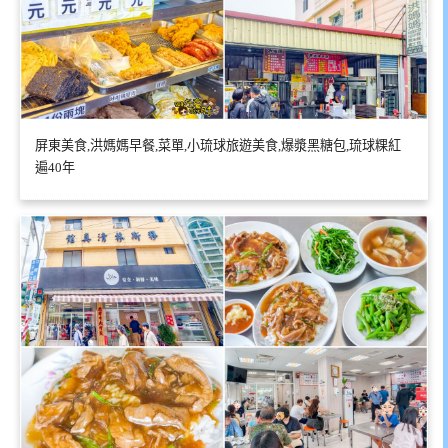
屏東美食,洪媽媽早餐,菜單,小琉球旅遊美食,爆漿黑糖包,琉球粿紅
遍40年