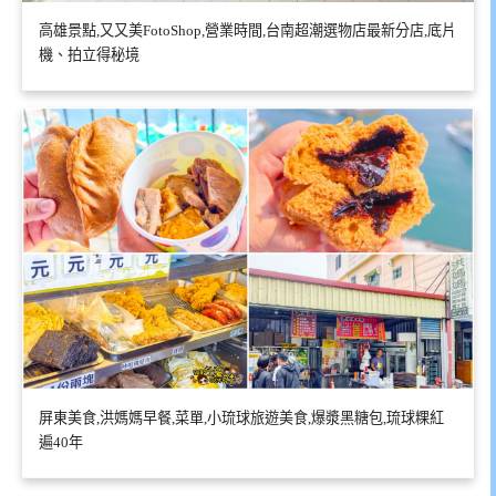
高雄景點,又又美FotoShop,營業時間,台南超潮選物店最新分店,底片
機、拍立得秘境
屏東美食,洪媽媽早餐,菜單,小琉球旅遊美食,爆漿黑糖包,琉球粿紅
遍40年