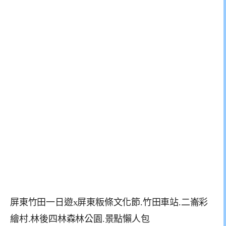
屏東竹田一日遊x屏東粄條文化節.竹田車站.二崙彩
繪村.林後四林森林公園.景點懶人包