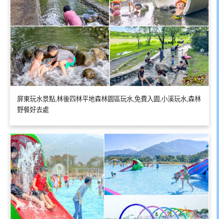
屏東玩水景點,林後四林平地森林園區玩水,免費入園,小溪玩水,森林
野餐好去處