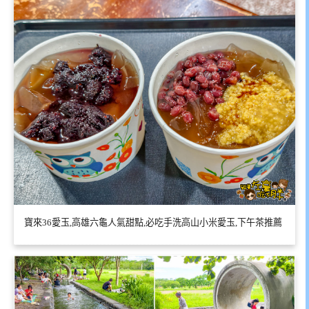
寶來36愛玉,高雄六龜人氣甜點,必吃手洗高山小米愛玉,下午茶推薦