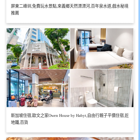
屏東二峰圳,免費玩水景點,來義鄉天然漂漂河,百年泉水道,戲水秘境
推薦
新加坡住宿,歐文之家Owen House by Habyt,自由行親子平價住宿,近
地鐵,百貨