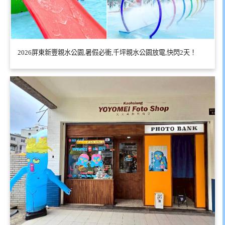
2026屏東新豐親水公園,暑假必衝,千坪親水公園放電,快閃2天！