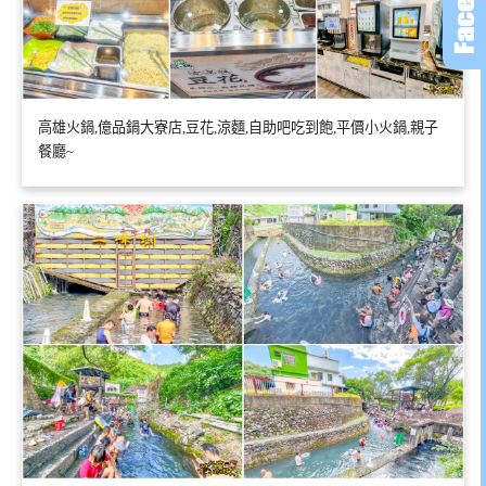
高雄火鍋,億品鍋大寮店,豆花,涼麵,自助吧吃到飽,平價小火鍋,親子
餐廳~