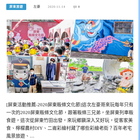
屏東旅遊
左豪
2020-11-14
0
[屏東活動推薦-2020屏東粄條文化節]這次左豪哥來玩每年只有
一次的2020屏東粄條文化節，跟著粄條三兄弟，坐屏東列車粄
食遊，這次從屏東竹田出發，來玩鄉鎭深入又好玩，從客家美
食、檸檬農村DIY、二崙彩繪村藏了哪些彩繪老街？百年老宅
風景旅遊、…