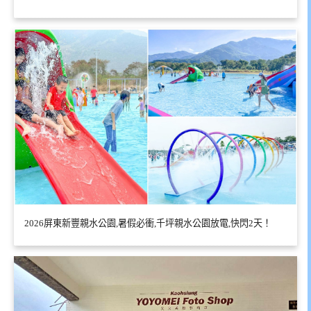
2026屏東新豐親水公園,暑假必衝,千坪親水公園放電,快閃2天！