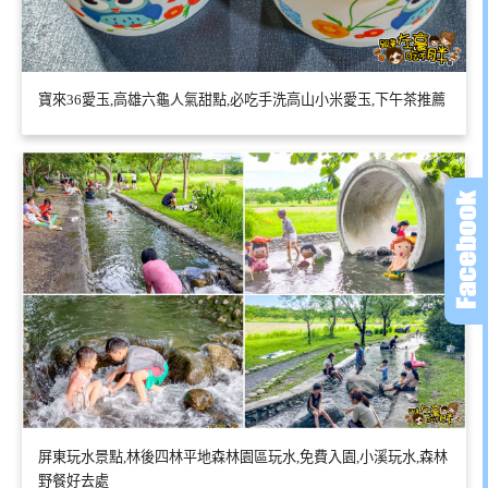
寶來36愛玉,高雄六龜人氣甜點,必吃手洗高山小米愛玉,下午茶推薦
屏東玩水景點,林後四林平地森林園區玩水,免費入園,小溪玩水,森林
野餐好去處