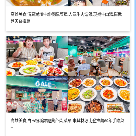
高雄美食,清真潮州牛雜餐廳,菜單,人氣牛肉燴飯,現燙牛肉湯,衛武
營美食推薦
高雄美食,白玉樓新譯經典台菜,菜單,米其林必比登推薦60年手路菜
~