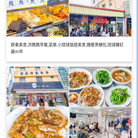
屏東美食,洪媽媽早餐,菜單,小琉球旅遊美食,爆漿黑糖包,琉球粿紅
遍40年