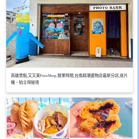
高雄景點,又又美FotoShop,營業時間,台南超潮選物店最新分店,底片
機、拍立得秘境