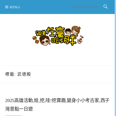
Skip
MENU
to
content
跟著左豪吃不胖
推薦美食、景點旅遊、親子旅遊、3C開箱
標籤:
武德殿
2025高雄活動,娃,挖,哇!挖寶趣,變身小小考古家,西子
灣景點一日遊