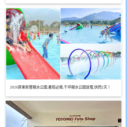
2026屏東新豐親水公園,暑假必衝,千坪親水公園放電,快閃2天！