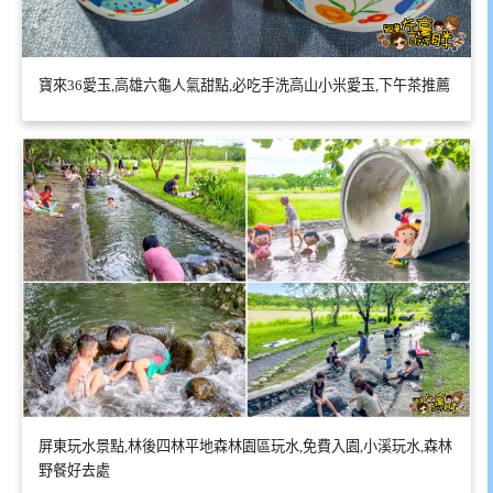
寶來36愛玉,高雄六龜人氣甜點,必吃手洗高山小米愛玉,下午茶推薦
屏東玩水景點,林後四林平地森林園區玩水,免費入園,小溪玩水,森林
野餐好去處