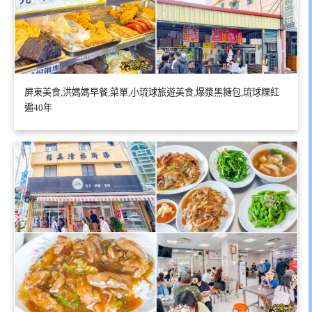
屏東美食,洪媽媽早餐,菜單,小琉球旅遊美食,爆漿黑糖包,琉球粿紅
遍40年