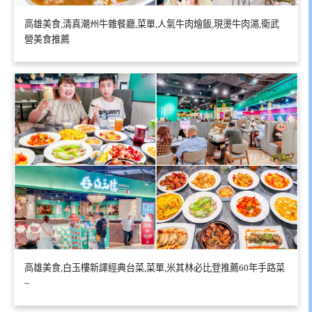
高雄美食,清真潮州牛雜餐廳,菜單,人氣牛肉燴飯,現燙牛肉湯,衛武
營美食推薦
高雄美食,白玉樓新譯經典台菜,菜單,米其林必比登推薦60年手路菜
~