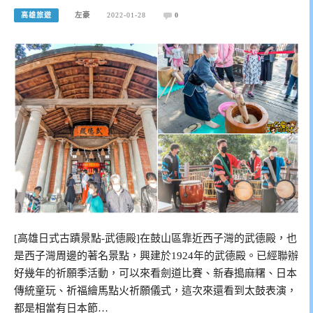
高雄旅遊
左豪
2022-01-28
0
[高雄日式古蹟景點-武德殿]在鼓山區靠近西子灣的武德殿，也
是西子灣周邊的著名景點，興建於1924年的武德殿。已經聯辦
好幾年的祈願季活動，可以來看劍道比賽、新春搗麻糬、日本
傳統童玩、祈福繪馬點火祈願儀式，這次來還看到太鼓表演，
都是相當有日本節…