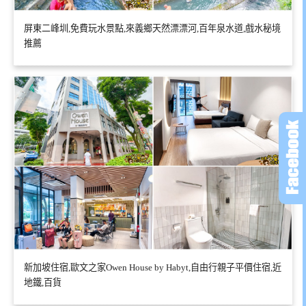
屏東二峰圳,免費玩水景點,來義鄉天然漂漂河,百年泉水道,戲水秘境
推薦
新加坡住宿,歐文之家Owen House by Habyt,自由行親子平價住宿,近
地鐵,百貨