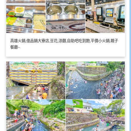
高雄火鍋,億品鍋大寮店,豆花,涼麵,自助吧吃到飽,平價小火鍋,親子
餐廳~