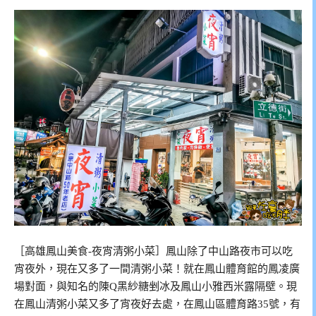
［高雄鳳山美食-夜宵清粥小菜］鳳山除了中山路夜市可以吃
宵夜外，現在又多了一間清粥小菜！就在鳳山體育館的鳳凌廣
場對面，與知名的陳Q黑紗糖剉冰及鳳山小雅西米露隔壁。現
在鳳山清粥小菜又多了宵夜好去處，在鳳山區體育路35號，有