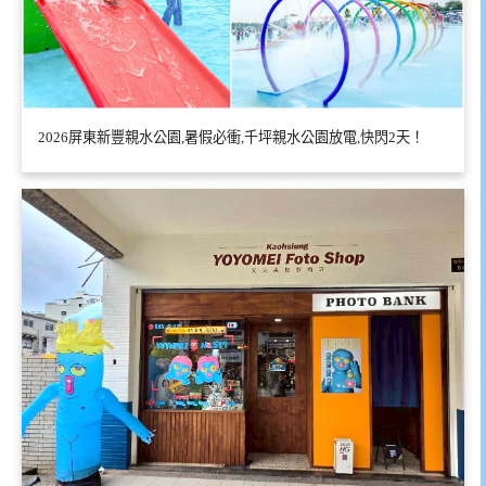
2026屏東新豐親水公園,暑假必衝,千坪親水公園放電,快閃2天！