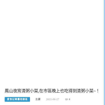
鳳山夜宵清粥小菜,在市區晚上也吃得到清粥小菜~！
愛食記專屬收錄區
左豪
2022-06-27
0