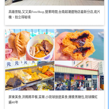
高雄景點,又又美FotoShop,營業時間,台南超潮選物店最新分店,底片
機、拍立得秘境
屏東美食,洪媽媽早餐,菜單,小琉球旅遊美食,爆漿黑糖包,琉球粿紅
遍40年