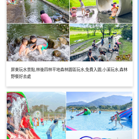
屏東玩水景點,林後四林平地森林園區玩水,免費入園,小溪玩水,森林
野餐好去處