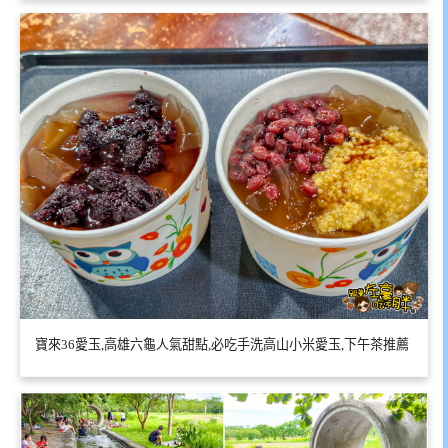
寶來36愛玉,高雄六龜人氣甜點,必吃手洗高山小米愛玉,下午茶推薦