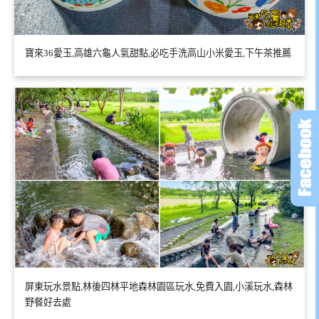
寶來36愛玉,高雄六龜人氣甜點,必吃手洗高山小米愛玉,下午茶推薦
屏東玩水景點,林後四林平地森林園區玩水,免費入園,小溪玩水,森林
野餐好去處