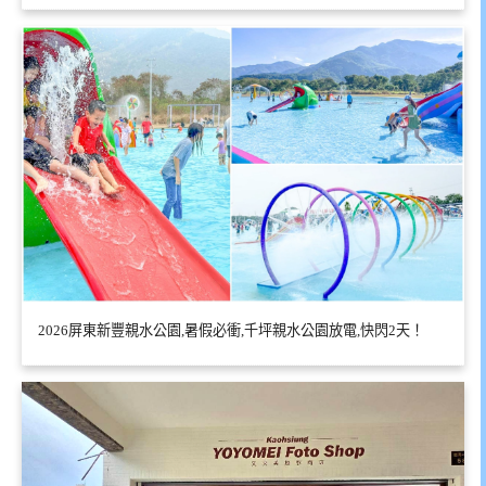
2026屏東新豐親水公園,暑假必衝,千坪親水公園放電,快閃2天！