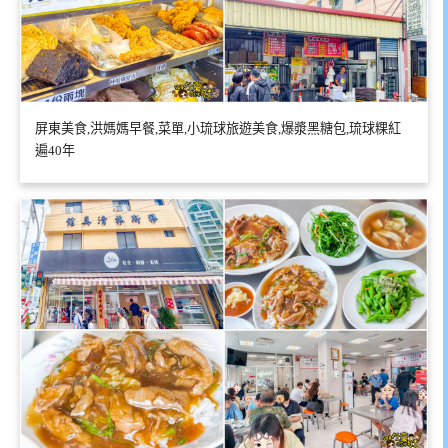
屏東美食,洪媽媽早餐,菜單,小琉球旅遊美食,爆漿黑糖包,琉球粿紅
遍40年