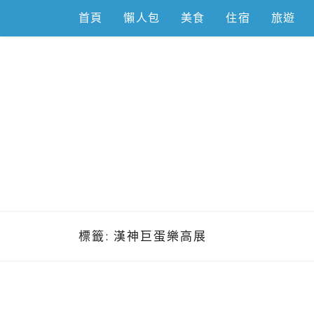
Skip
首頁
懶人包
美食
住宿
旅遊
to
content
跟著左豪吃
推薦美食、景點旅遊、親子旅遊、3C開箱
標籤:
漢神巨蛋樂高展