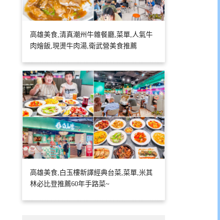
高雄美食,清真潮州牛雜餐廳,菜單,人氣牛
肉燴飯,現燙牛肉湯,衛武營美食推薦
高雄美食,白玉樓新譯經典台菜,菜單,米其
林必比登推薦60年手路菜~