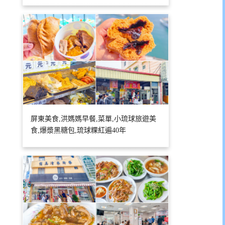
屏東美食,洪媽媽早餐,菜單,小琉球旅遊美
食,爆漿黑糖包,琉球粿紅遍40年