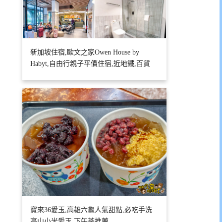
新加坡住宿,歐文之家Owen House by
Habyt,自由行親子平價住宿,近地鐵,百貨
寶來36愛玉,高雄六龜人氣甜點,必吃手洗
高山小米愛玉,下午茶推薦