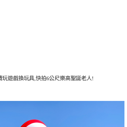
免費玩遊戲換玩具,快拍6公尺樂高聖誕老人!