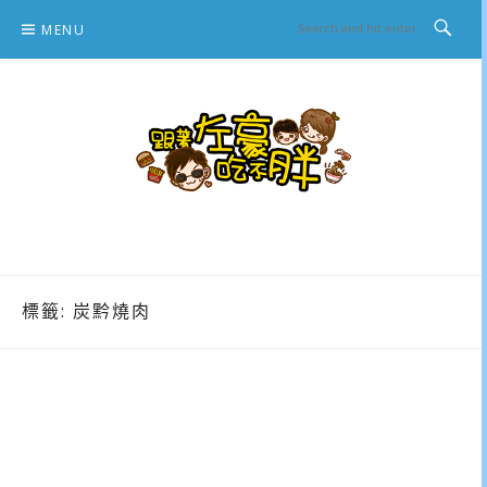
Skip
MENU
to
content
跟著左豪吃不胖
推薦美食、景點旅遊、親子旅遊、3C開箱
標籤:
炭黔燒肉