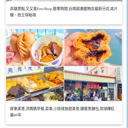
高雄景點,又又美FotoShop,營業時間,台南超潮選物店最新分店,底片
機、拍立得秘境
屏東美食,洪媽媽早餐,菜單,小琉球旅遊美食,爆漿黑糖包,琉球粿紅
遍40年