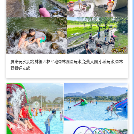
屏東玩水景點,林後四林平地森林園區玩水,免費入園,小溪玩水,森林
野餐好去處