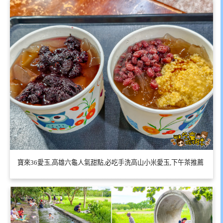
寶來36愛玉,高雄六龜人氣甜點,必吃手洗高山小米愛玉,下午茶推薦