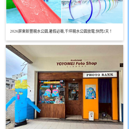
2026屏東新豐親水公園,暑假必衝,千坪親水公園放電,快閃2天！