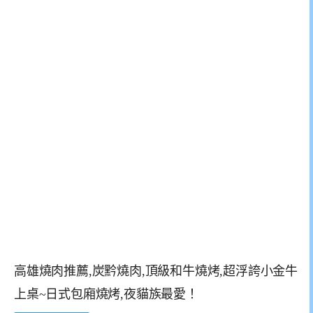
高雄燒肉推薦,炭黔燒肉,頂級和牛燒烤,超浮誇小金牛
上桌~日式包廂燒烤,夜貓族最愛！