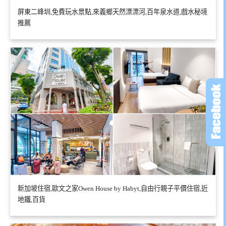
屏東二峰圳,免費玩水景點,來義鄉天然漂漂河,百年泉水道,戲水秘境
推薦
新加坡住宿,歐文之家Owen House by Habyt,自由行親子平價住宿,近
地鐵,百貨