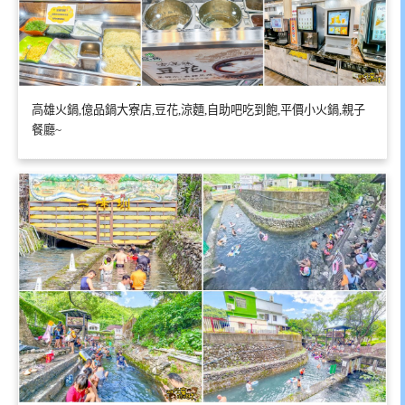
高雄火鍋,億品鍋大寮店,豆花,涼麵,自助吧吃到飽,平價小火鍋,親子
餐廳~