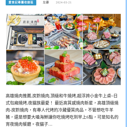
愛食記專屬收錄區
左豪
2024-03-21
高雄燒肉推薦,炭黔燒肉,頂級和牛燒烤,超浮誇小金牛上桌~日
式包廂燒烤,夜貓族最愛！ 最近高質感燒肉新星，高雄頂級燒
肉-炭黔燒肉，有專人代烤的冷藏優質肉品，不管想吃牛羊
豬，還是想要大嗑海鮮讓你吃燒烤吃到早上6點，可是知名的
宵夜燒肉餐廳。夜貓子…