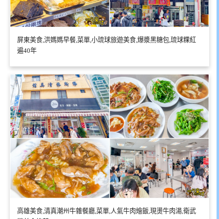
屏東美食,洪媽媽早餐,菜單,小琉球旅遊美食,爆漿黑糖包,琉球粿紅
遍40年
高雄美食,清真潮州牛雜餐廳,菜單,人氣牛肉燴飯,現燙牛肉湯,衛武