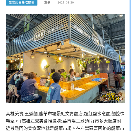
愛食記專屬收錄區
左豪
2025-06-30
高雄美食,王煮麵,龍華市場最紅文青麵店,超紅鹽水意麵,麵控快
朝聖。 [高雄左營美食推薦-龍華市場王煮麵]好市多大順店附
近最熱門的美食聖地就是龍華市場。在左營區富國路的龍華市