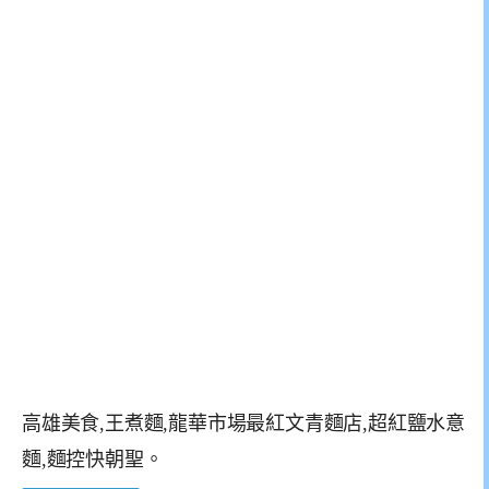
高雄美食,王煮麵,龍華市場最紅文青麵店,超紅鹽水意
麵,麵控快朝聖。