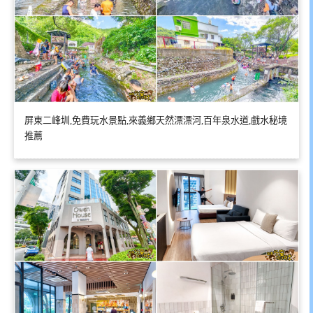
屏東二峰圳,免費玩水景點,來義鄉天然漂漂河,百年泉水道,戲水秘境
推薦