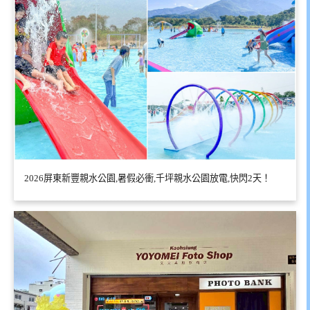
2026屏東新豐親水公園,暑假必衝,千坪親水公園放電,快閃2天！