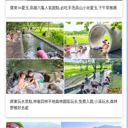
寶來36愛玉,高雄六龜人氣甜點,必吃手洗高山小米愛玉,下午茶推薦
屏東玩水景點,林後四林平地森林園區玩水,免費入園,小溪玩水,森林
野餐好去處