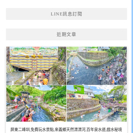
導
覽
LINE訊息訂閱
近期文章
屏東二峰圳,免費玩水景點,來義鄉天然漂漂河,百年泉水道,戲水秘境