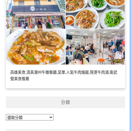
高雄美食,清真潮州牛雜餐廳,菜單,人氣牛肉燴飯,現燙牛肉湯,衛武
營美食推薦
分類
分
類