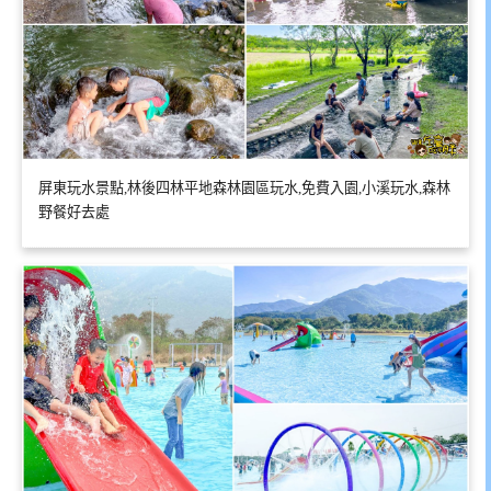
屏東玩水景點,林後四林平地森林園區玩水,免費入園,小溪玩水,森林
野餐好去處