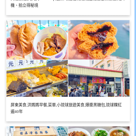
機、拍立得秘境
屏東美食,洪媽媽早餐,菜單,小琉球旅遊美食,爆漿黑糖包,琉球粿紅
遍40年