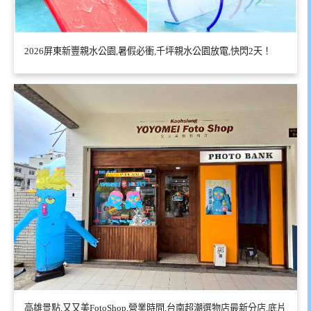
2026屏東新豐親水公園,暑假必衝,千坪親水公園放電,快閃2天！
高雄景點,又又美FotoShop,營業時間,台南超潮選物店最新分店,底片