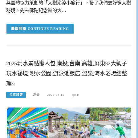
與團體協力策劃的「大樹沁涼小旅行」，帶了我們去好多大樹
秘境。先去佛陀紀念館的大…
CONTINUE READING
2025玩水景點懶人包,南投,台南,高雄,屏東32大親子
玩水祕境,親水公園,游泳池飯店,溫泉,海水浴場總整
理~
台南旅遊
左豪
2025-08-15
0