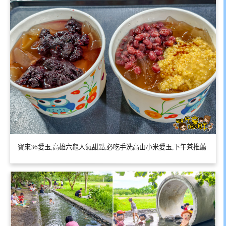
寶來36愛玉,高雄六龜人氣甜點,必吃手洗高山小米愛玉,下午茶推薦