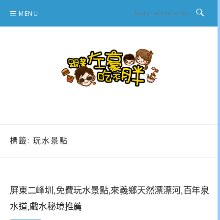
Skip
MENU
to
content
跟著左豪吃不胖
推薦美食、景點旅遊、親子旅遊、3C開箱
標籤:
玩水景點
屏東二峰圳,免費玩水景點,來義鄉天然漂漂河,百年泉
水道,戲水秘境推薦