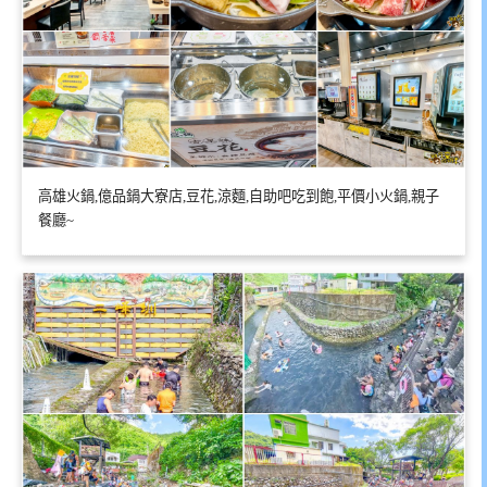
高雄火鍋,億品鍋大寮店,豆花,涼麵,自助吧吃到飽,平價小火鍋,親子
餐廳~