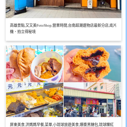
高雄景點,又又美FotoShop,營業時間,台南超潮選物店最新分店,底片
機、拍立得秘境
屏東美食,洪媽媽早餐,菜單,小琉球旅遊美食,爆漿黑糖包,琉球粿紅