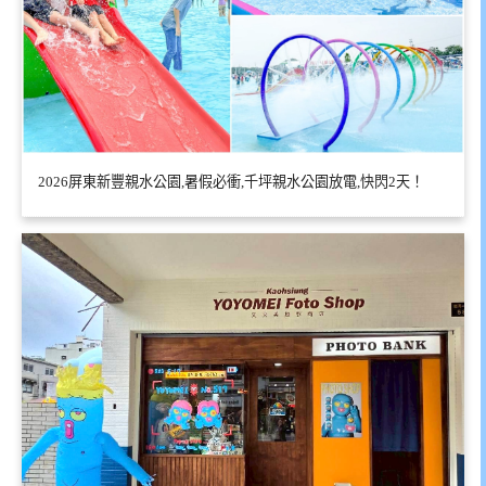
2026屏東新豐親水公園,暑假必衝,千坪親水公園放電,快閃2天！