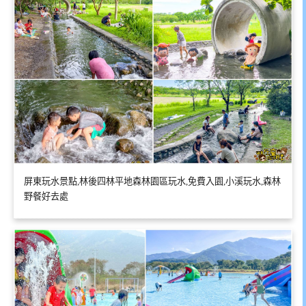
屏東玩水景點,林後四林平地森林園區玩水,免費入園,小溪玩水,森林
野餐好去處