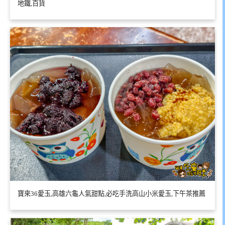
地鐵,百貨
寶來36愛玉,高雄六龜人氣甜點,必吃手洗高山小米愛玉,下午茶推薦