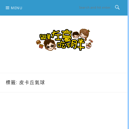
Skip
MENU
to
content
跟著左豪吃不胖
推薦美食、景點旅遊、親子旅遊、3C開箱
標籤:
皮卡丘氣球