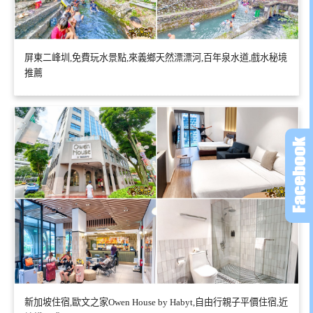
屏東二峰圳,免費玩水景點,來義鄉天然漂漂河,百年泉水道,戲水秘境
推薦
新加坡住宿,歐文之家Owen House by Habyt,自由行親子平價住宿,近