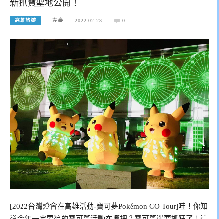
新抓寶聖地公開！
高雄旅遊
左豪
2022-02-23
0
[2022台灣燈會在高雄活動-寶可夢Pokémon GO Tour]哇！你知
道今年一定要追的寶可夢活動在哪裡？寶可夢迷要抓狂了！這