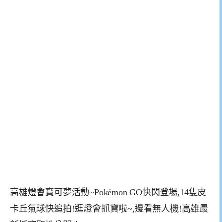
高雄燈會寶可夢活動~Pokémon GO快閃登場,14隻皮
卡丘氣球快追拍!逛燈會抓寶啦~,邊看無人機!高雄最