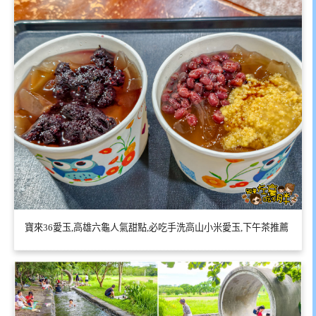
寶來36愛玉,高雄六龜人氣甜點,必吃手洗高山小米愛玉,下午茶推薦