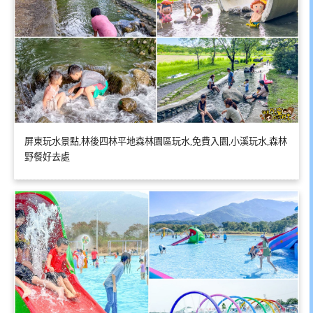
屏東玩水景點,林後四林平地森林園區玩水,免費入園,小溪玩水,森林
野餐好去處