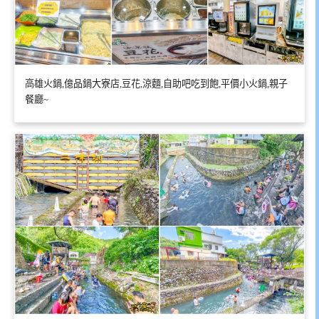
高雄火鍋,億品鍋大寮店,豆花,涼麵,自助吧吃到飽,平價小火鍋,親子
餐廳~