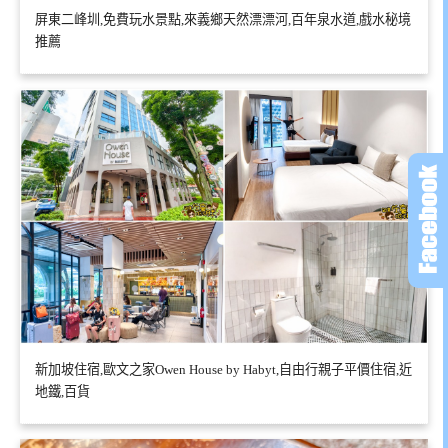
屏東二峰圳,免費玩水景點,來義鄉天然漂漂河,百年泉水道,戲水秘境
推薦
新加坡住宿,歐文之家Owen House by Habyt,自由行親子平價住宿,近
地鐵,百貨