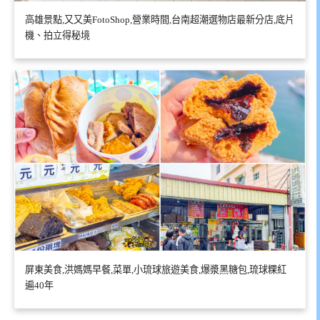
高雄景點,又又美FotoShop,營業時間,台南超潮選物店最新分店,底片
機、拍立得秘境
屏東美食,洪媽媽早餐,菜單,小琉球旅遊美食,爆漿黑糖包,琉球粿紅
遍40年