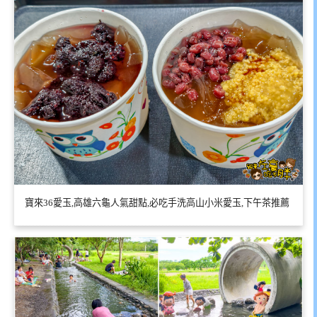
寶來36愛玉,高雄六龜人氣甜點,必吃手洗高山小米愛玉,下午茶推薦