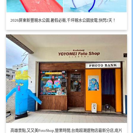
2026屏東新豐親水公園,暑假必衝,千坪親水公園放電,快閃2天！
高雄景點,又又美FotoShop,營業時間,台南超潮選物店最新分店,底片