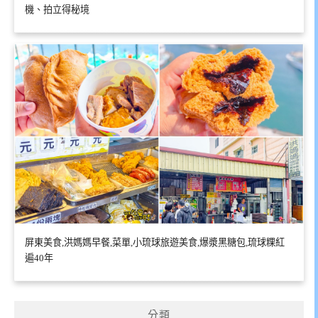
機、拍立得秘境
屏東美食,洪媽媽早餐,菜單,小琉球旅遊美食,爆漿黑糖包,琉球粿紅
遍40年
分類