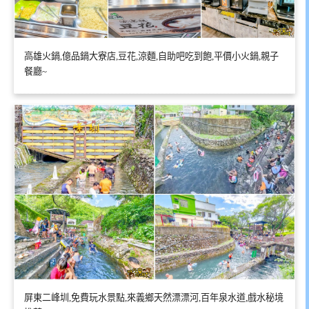
高雄火鍋,億品鍋大寮店,豆花,涼麵,自助吧吃到飽,平價小火鍋,親子
餐廳~
屏東二峰圳,免費玩水景點,來義鄉天然漂漂河,百年泉水道,戲水秘境