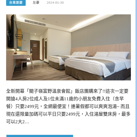
台南旅遊
左豪
2024-05-30
全新開幕「關子嶺富野溫泉會館」飯店團購來了!!這次一定要
開搶4人房2位成人及1位未滿11歲的小朋友免費入住（含早
餐）只要2499元，全網最便宜！連暑假都可以爽爽泡湯~ 而且
現在還限量加碼可以平日只要2499元，入住湯屋雙床房，最多
可以2大2…