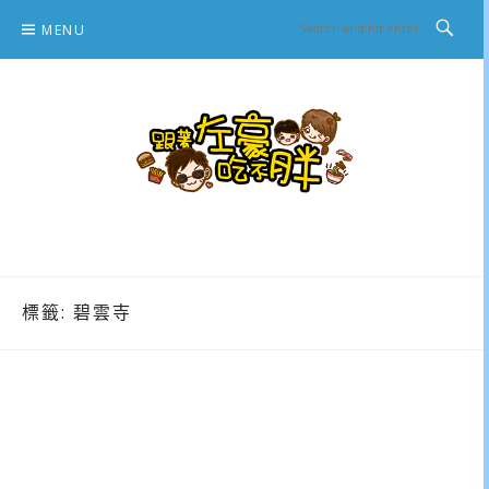
Skip
MENU
to
content
跟著左豪吃不胖
推薦美食、景點旅遊、親子旅遊、3C開箱
標籤:
碧雲寺