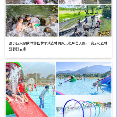
屏東玩水景點,林後四林平地森林園區玩水,免費入園,小溪玩水,森林
野餐好去處