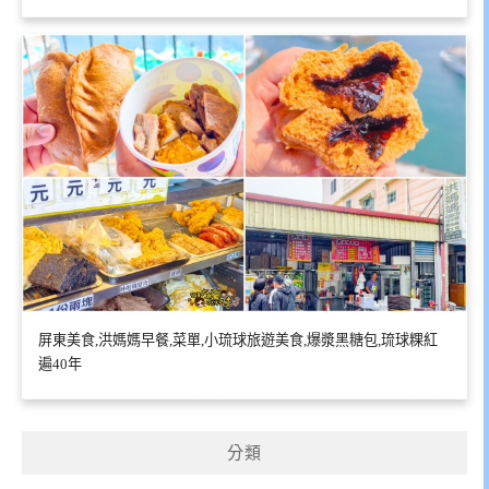
屏東美食,洪媽媽早餐,菜單,小琉球旅遊美食,爆漿黑糖包,琉球粿紅
遍40年
分類