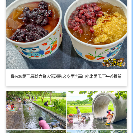
寶來36愛玉,高雄六龜人氣甜點,必吃手洗高山小米愛玉,下午茶推薦