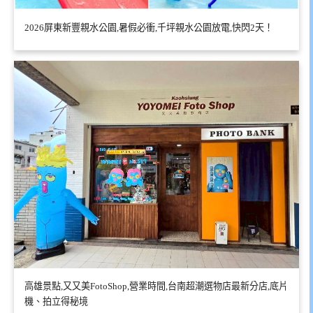
2026屏東新豐親水公園,暑假必衝,千坪親水公園放電,快閃2天！
高雄景點,又又美FotoShop,營業時間,台南超潮選物店最新分店,底片
機、拍立得秘境