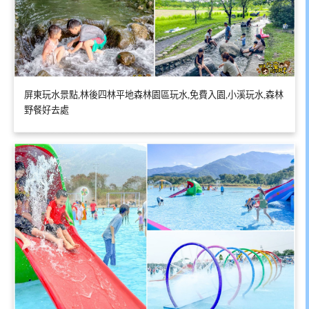
屏東玩水景點,林後四林平地森林園區玩水,免費入園,小溪玩水,森林
野餐好去處