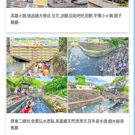
高雄火鍋,億品鍋大寮店,豆花,涼麵,自助吧吃到飽,平價小火鍋,親子
餐廳~
屏東二峰圳,免費玩水景點,來義鄉天然漂漂河,百年泉水道,戲水秘境
推薦