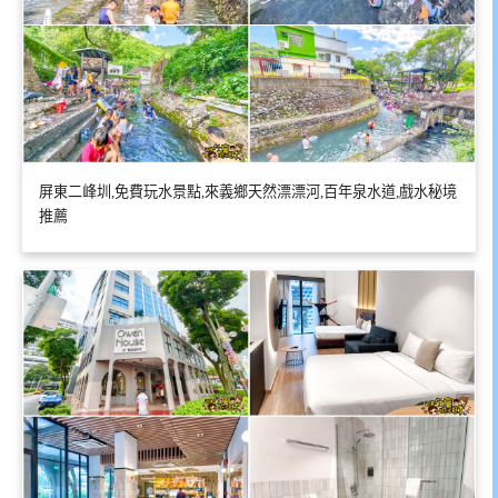
屏東二峰圳,免費玩水景點,來義鄉天然漂漂河,百年泉水道,戲水秘境
推薦