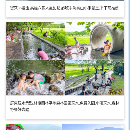
寶來36愛玉,高雄六龜人氣甜點,必吃手洗高山小米愛玉,下午茶推薦
屏東玩水景點,林後四林平地森林園區玩水,免費入園,小溪玩水,森林
野餐好去處