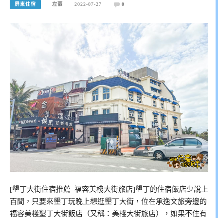
屏東住宿
左豪
2022-07-27
0
[墾丁大街住宿推薦–福容美棧大街旅店]墾丁的住宿飯店少說上
百間，只要來墾丁玩晚上想逛墾丁大街，位在承逸文旅旁邊的
福容美棧墾丁大街飯店（又稱：美棧大街旅店），如果不住有