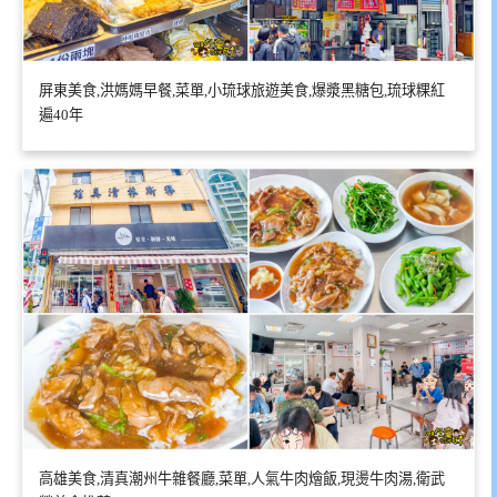
屏東美食,洪媽媽早餐,菜單,小琉球旅遊美食,爆漿黑糖包,琉球粿紅
遍40年
高雄美食,清真潮州牛雜餐廳,菜單,人氣牛肉燴飯,現燙牛肉湯,衛武