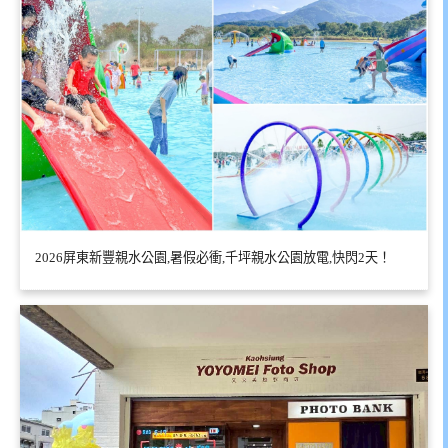
2026屏東新豐親水公園,暑假必衝,千坪親水公園放電,快閃2天！