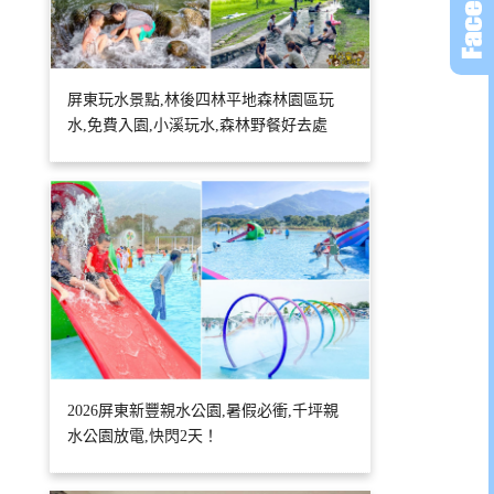
屏東玩水景點,林後四林平地森林園區玩
水,免費入園,小溪玩水,森林野餐好去處
2026屏東新豐親水公園,暑假必衝,千坪親
水公園放電,快閃2天！