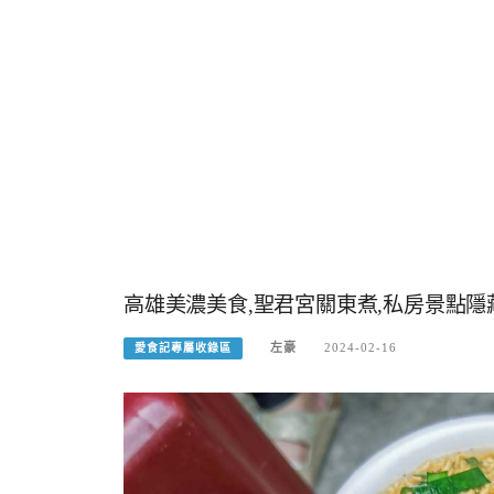
高雄美濃美食,聖君宮關東煮,私房景點隱
左豪
2024-02-16
愛食記專屬收錄區