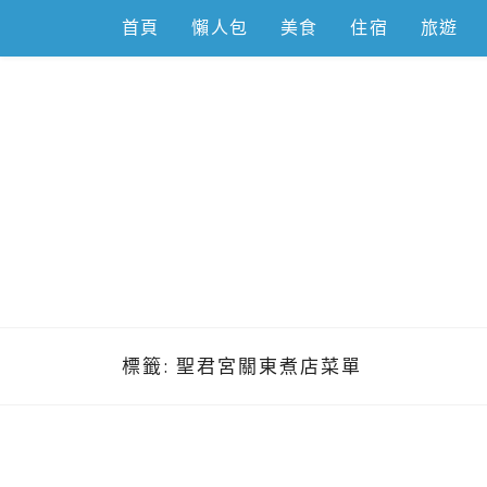
Skip
首頁
懶人包
美食
住宿
旅遊
to
content
跟著左豪吃
推薦美食、景點旅遊、親子旅遊、3C開箱
標籤:
聖君宮關東煮店菜單