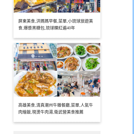
屏東美食,洪媽媽早餐,菜單,小琉球旅遊美
食,爆漿黑糖包,琉球粿紅遍40年
高雄美食,清真潮州牛雜餐廳,菜單,人氣牛
肉燴飯,現燙牛肉湯,衛武營美食推薦