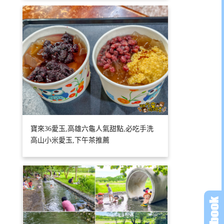
寶來36愛玉,高雄六龜人氣甜點,必吃手洗
高山小米愛玉,下午茶推薦