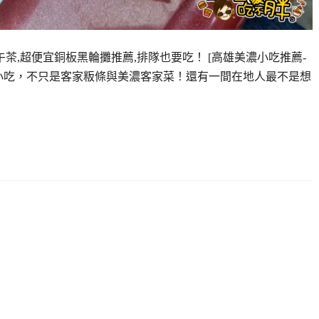
茶,超便宜銅板黑輪攤推薦,排隊也要吃！ [高雄美濃小吃推薦-
小吃，不只是客家粄條與美濃客家菜！還有一間在地人最不是想