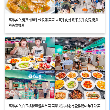
高雄美食,清真潮州牛雜餐廳,菜單,人氣牛肉燴飯,現燙牛肉湯,衛武
營美食推薦
高雄美食,白玉樓新譯經典台菜,菜單,米其林必比登推薦60年手路菜