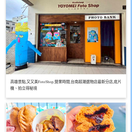
高雄景點,又又美FotoShop,營業時間,台南超潮選物店最新分店,底片
機、拍立得秘境