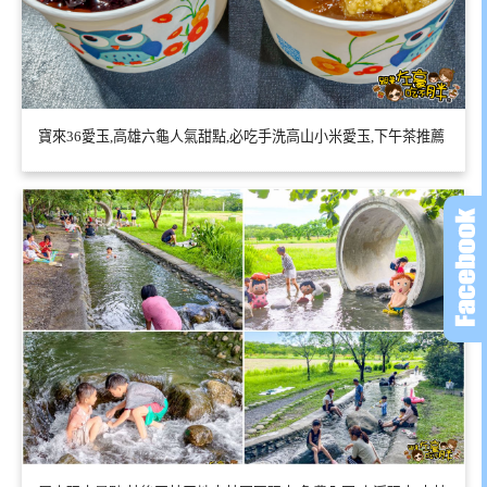
寶來36愛玉,高雄六龜人氣甜點,必吃手洗高山小米愛玉,下午茶推薦