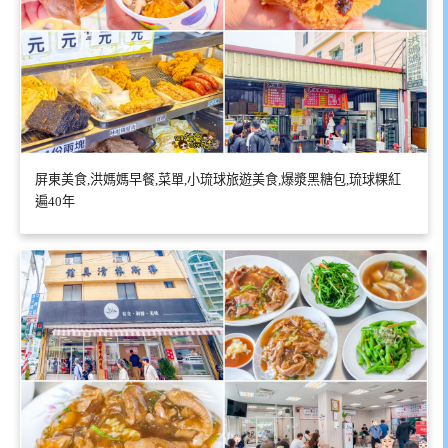
屏東美食,洪媽媽早餐,菜單,小琉球旅遊美食,爆漿黑糖包,琉球粿紅
遍40年