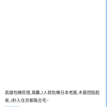
高雄包棟民宿,窩囊,2人就包棟日本老屋,木屋控追起
來,1秒入住京都風古宅~