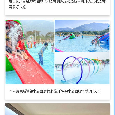
屏東玩水景點,林後四林平地森林園區玩水,免費入園,小溪玩水,森林
野餐好去處
2026屏東新豐親水公園,暑假必衝,千坪親水公園放電,快閃2天！