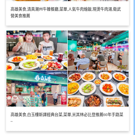
高雄美食,清真潮州牛雜餐廳,菜單,人氣牛肉燴飯,現燙牛肉湯,衛武
營美食推薦
高雄美食,白玉樓新譯經典台菜,菜單,米其林必比登推薦60年手路菜
~