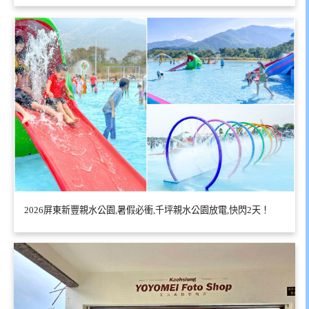
2026屏東新豐親水公園,暑假必衝,千坪親水公園放電,快閃2天！