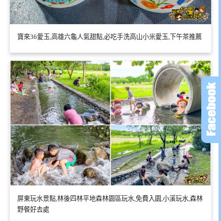
寶來36愛玉,高雄六龜人氣甜點,必吃手洗高山小米愛玉,下午茶推薦
屏東玩水景點,林後四林平地森林園區玩水,免費入園,小溪玩水,森林
野餐好去處