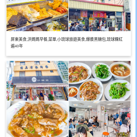
屏東美食,洪媽媽早餐,菜單,小琉球旅遊美食,爆漿黑糖包,琉球粿紅
遍40年