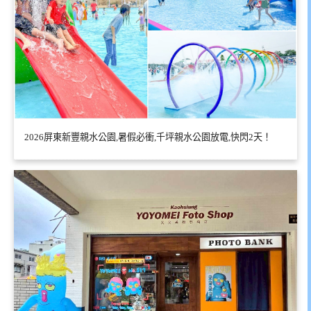
2026屏東新豐親水公園,暑假必衝,千坪親水公園放電,快閃2天！