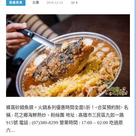
高雄美食
左豪
2016-12-21
0
蜂窩砂鍋魚頭。火鍋系列優惠時間全面5折！<合菜預約制> 名
稱 : 花之鄉海鮮熱炒、粉絲團 地址 : 高雄市三民區九如一路
915號 電話 : (07)380-8299 營業時間 : 17:00 – 02:00 吃過原
六…