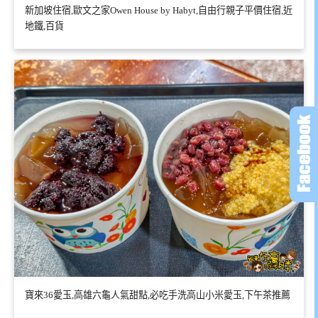
新加坡住宿,歐文之家Owen House by Habyt,自由行親子平價住宿,近
地鐵,百貨
寶來36愛玉,高雄六龜人氣甜點,必吃手洗高山小米愛玉,下午茶推薦