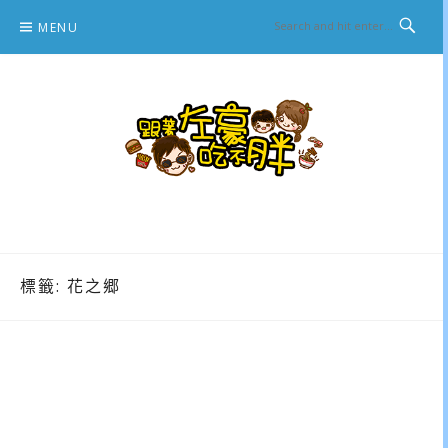
Skip
MENU
to
content
跟著左豪吃不胖
推薦美食、景點旅遊、親子旅遊、3C開箱
標籤:
花之郷