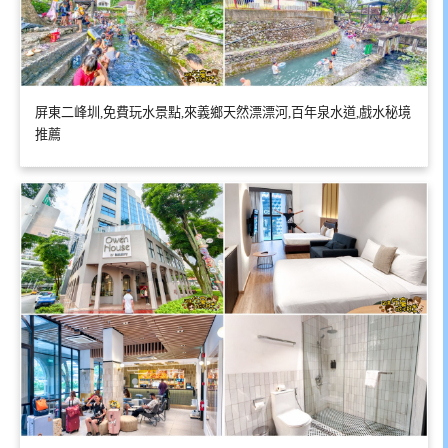
屏東二峰圳,免費玩水景點,來義鄉天然漂漂河,百年泉水道,戲水秘境
推薦