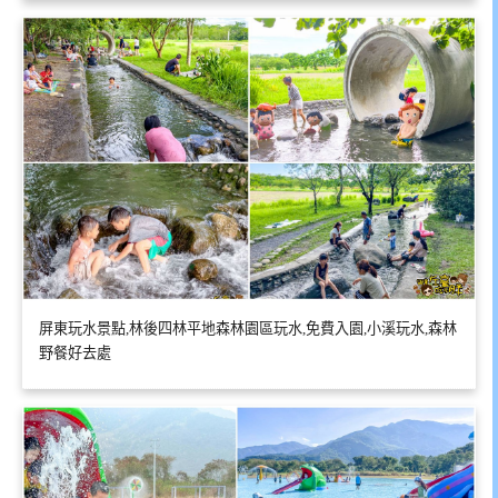
屏東玩水景點,林後四林平地森林園區玩水,免費入園,小溪玩水,森林
野餐好去處