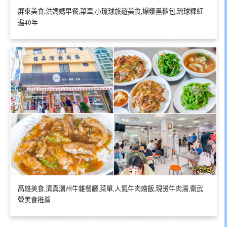
屏東美食,洪媽媽早餐,菜單,小琉球旅遊美食,爆漿黑糖包,琉球粿紅
遍40年
高雄美食,清真潮州牛雜餐廳,菜單,人氣牛肉燴飯,現燙牛肉湯,衛武
營美食推薦