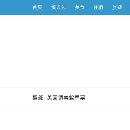
Skip
首頁
懶人包
美食
住宿
旅遊
to
content
跟著左豪吃
推薦美食、景點旅遊、親子旅遊、3C開箱
標籤:
英國領事館門票