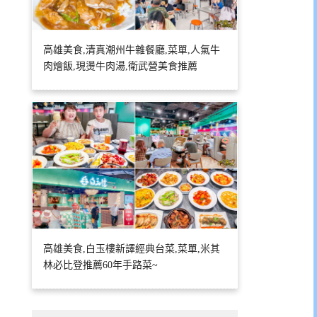
高雄美食,清真潮州牛雜餐廳,菜單,人氣牛
肉燴飯,現燙牛肉湯,衛武營美食推薦
高雄美食,白玉樓新譯經典台菜,菜單,米其
林必比登推薦60年手路菜~