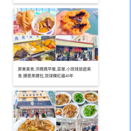
屏東美食,洪媽媽早餐,菜單,小琉球旅遊美
食,爆漿黑糖包,琉球粿紅遍40年