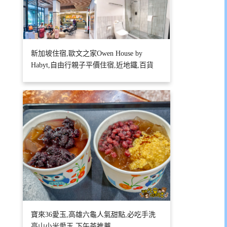
新加坡住宿,歐文之家Owen House by
Habyt,自由行親子平價住宿,近地鐵,百貨
寶來36愛玉,高雄六龜人氣甜點,必吃手洗
高山小米愛玉,下午茶推薦