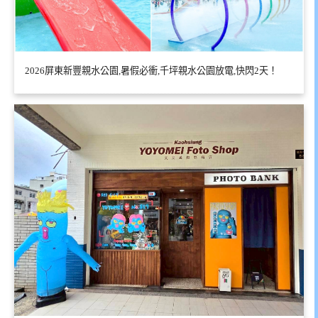
2026屏東新豐親水公園,暑假必衝,千坪親水公園放電,快閃2天！