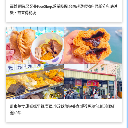
高雄景點,又又美FotoShop,營業時間,台南超潮選物店最新分店,底片
機、拍立得秘境
屏東美食,洪媽媽早餐,菜單,小琉球旅遊美食,爆漿黑糖包,琉球粿紅
遍40年