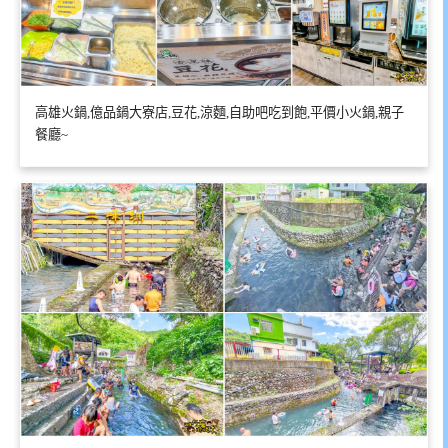
高雄火鍋,億品鍋大寮店,豆花,涼麵,自助吧吃到飽,平價小火鍋,親子
餐廳~