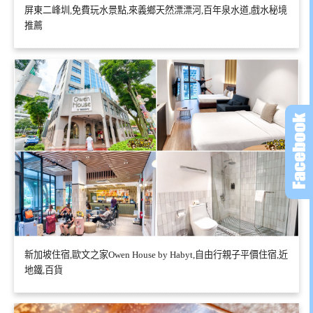
屏東二峰圳,免費玩水景點,來義鄉天然漂漂河,百年泉水道,戲水秘境
推薦
新加坡住宿,歐文之家Owen House by Habyt,自由行親子平價住宿,近
地鐵,百貨