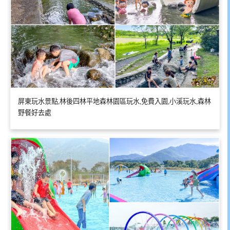
屏東玩水景點,林後四林平地森林園區玩水,免費入園,小溪玩水,森林
野餐好去處