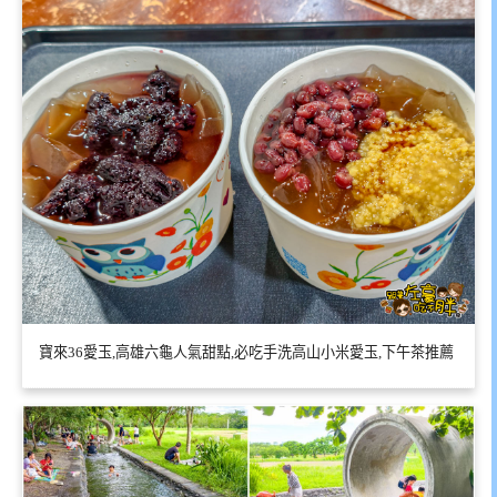
寶來36愛玉,高雄六龜人氣甜點,必吃手洗高山小米愛玉,下午茶推薦