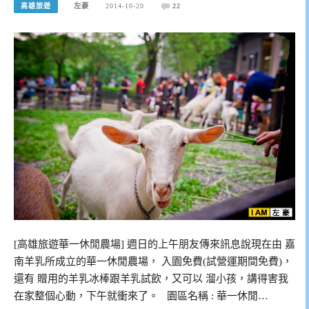
高雄旅遊
左豪
2014-10-20
22
[高雄旅遊華一休閒農場] 週日的上午朋友傳來訊息說現在由 嘉
南羊乳所成立的華一休閒農場， 入園免費(試營運期間免費)，
還有 贈用的羊乳冰棒跟羊乳試飲，又可以 溜小孩，講得害我
在家整個心動，下午就衝來了。 園區名稱 : 華一休閒…