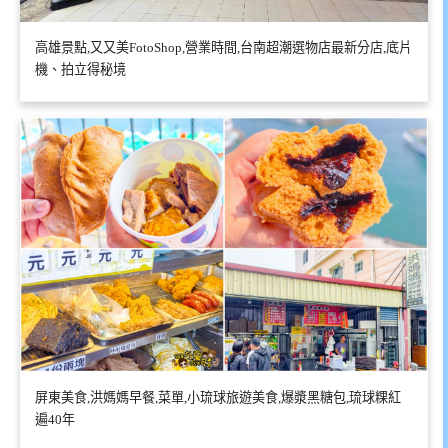
高雄景點,又又美FotoShop,營業時間,台南超潮選物店最新分店,底片
機、拍立得秘境
屏東美食,洪媽媽早餐,菜單,小琉球旅遊美食,爆漿黑糖包,琉球粿紅
遍40年