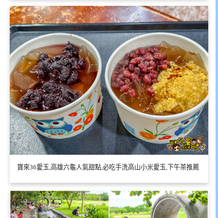
寶來36愛玉,高雄六龜人氣甜點,必吃手洗高山小米愛玉,下午茶推薦