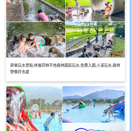
屏東玩水景點,林後四林平地森林園區玩水,免費入園,小溪玩水,森林
野餐好去處