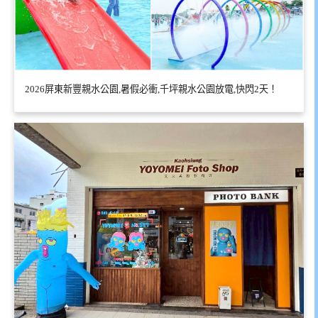
2026屏東新豐親水公園,暑假必衝,千坪親水公園放電,快閃2天！