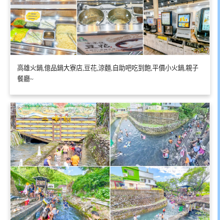
高雄火鍋,億品鍋大寮店,豆花,涼麵,自助吧吃到飽,平價小火鍋,親子
餐廳~