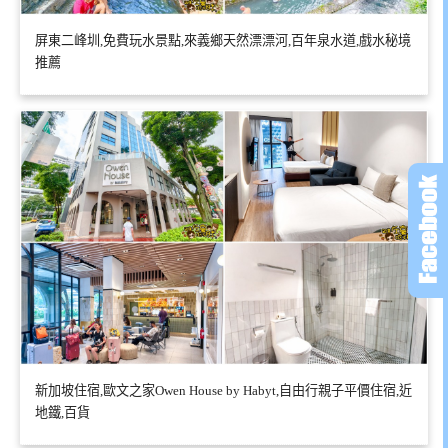
屏東二峰圳,免費玩水景點,來義鄉天然漂漂河,百年泉水道,戲水秘境
推薦
新加坡住宿,歐文之家Owen House by Habyt,自由行親子平價住宿,近
地鐵,百貨