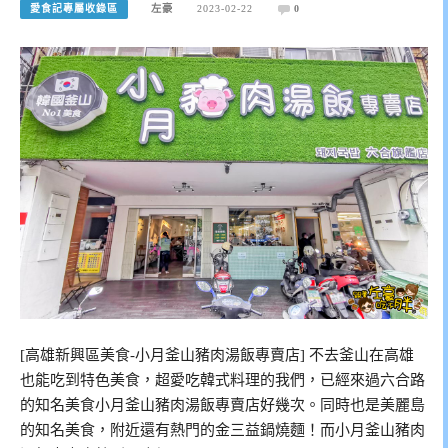
愛食記專屬收錄區
左豪
2023-02-22
0
[高雄新興區美食-小月釜山豬肉湯飯專賣店] 不去釜山在高雄
也能吃到特色美食，超愛吃韓式料理的我們，已經來過六合路
的知名美食小月釜山豬肉湯飯專賣店好幾次。同時也是美麗島
的知名美食，附近還有熱門的金三益鍋燒麵！而小月釜山豬肉