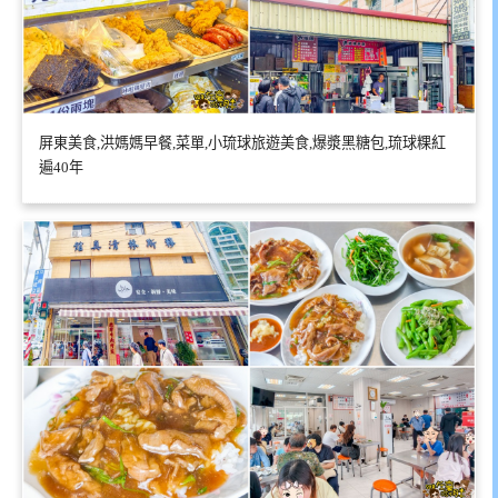
屏東美食,洪媽媽早餐,菜單,小琉球旅遊美食,爆漿黑糖包,琉球粿紅
遍40年