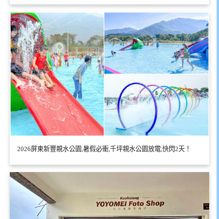
2026屏東新豐親水公園,暑假必衝,千坪親水公園放電,快閃2天！