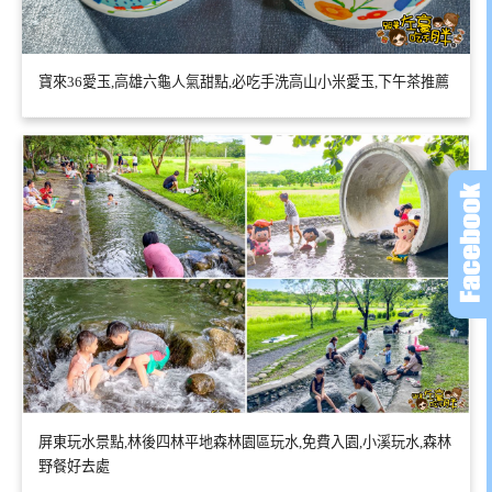
寶來36愛玉,高雄六龜人氣甜點,必吃手洗高山小米愛玉,下午茶推薦
屏東玩水景點,林後四林平地森林園區玩水,免費入園,小溪玩水,森林
野餐好去處