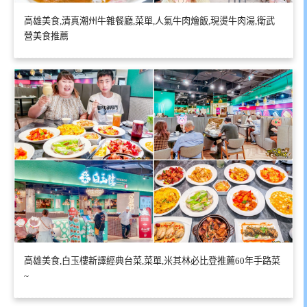
高雄美食,清真潮州牛雜餐廳,菜單,人氣牛肉燴飯,現燙牛肉湯,衛武
營美食推薦
高雄美食,白玉樓新譯經典台菜,菜單,米其林必比登推薦60年手路菜
~