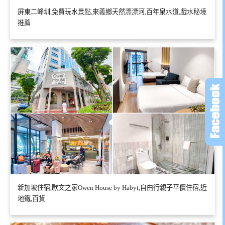
屏東二峰圳,免費玩水景點,來義鄉天然漂漂河,百年泉水道,戲水秘境
推薦
新加坡住宿,歐文之家Owen House by Habyt,自由行親子平價住宿,近
地鐵,百貨