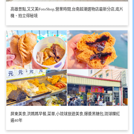
高雄景點,又又美FotoShop,營業時間,台南超潮選物店最新分店,底片
機、拍立得秘境
屏東美食,洪媽媽早餐,菜單,小琉球旅遊美食,爆漿黑糖包,琉球粿紅
遍40年