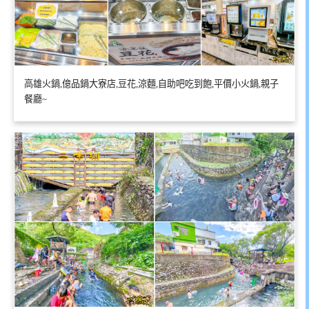
高雄火鍋,億品鍋大寮店,豆花,涼麵,自助吧吃到飽,平價小火鍋,親子
餐廳~