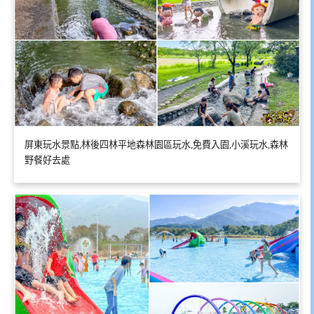
屏東玩水景點,林後四林平地森林園區玩水,免費入園,小溪玩水,森林
野餐好去處