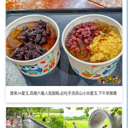
寶來36愛玉,高雄六龜人氣甜點,必吃手洗高山小米愛玉,下午茶推薦