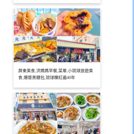
屏東美食,洪媽媽早餐,菜單,小琉球旅遊美
食,爆漿黑糖包,琉球粿紅遍40年