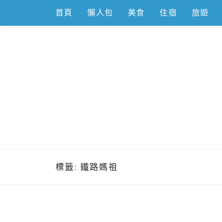
Skip
首頁
懶人包
美食
住宿
旅遊
to
content
跟著左豪吃
推薦美食、景點旅遊、親子旅遊、3C開箱
標籤:
鐵路媽祖