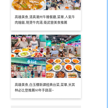
高雄美食,清真潮州牛雜餐廳,菜單,人氣牛
肉燴飯,現燙牛肉湯,衛武營美食推薦
高雄美食,白玉樓新譯經典台菜,菜單,米其
林必比登推薦60年手路菜~