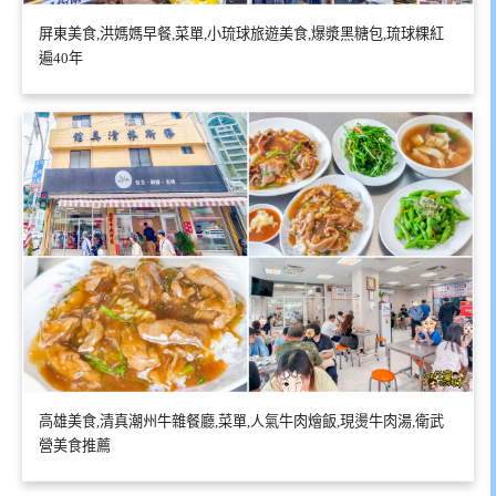
屏東美食,洪媽媽早餐,菜單,小琉球旅遊美食,爆漿黑糖包,琉球粿紅
遍40年
高雄美食,清真潮州牛雜餐廳,菜單,人氣牛肉燴飯,現燙牛肉湯,衛武
營美食推薦