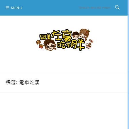
Skip
MENU
to
content
跟著左豪吃不胖
推薦美食、景點旅遊、親子旅遊、3C開箱
標籤:
電車吃漢