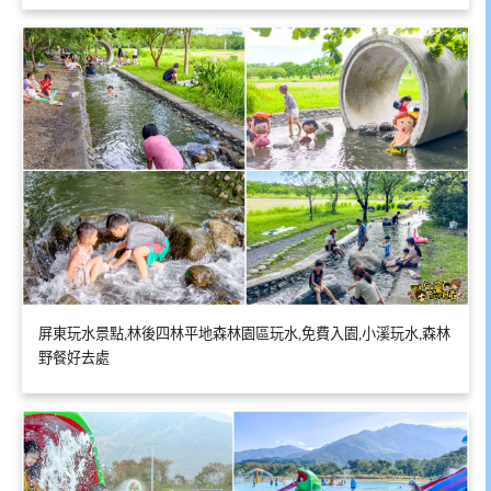
屏東玩水景點,林後四林平地森林園區玩水,免費入園,小溪玩水,森林
野餐好去處