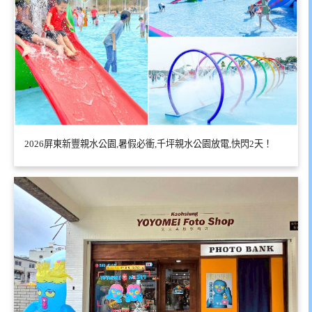
2026屏東新豐親水公園,暑假必衝,千坪親水公園放電,快閃2天！