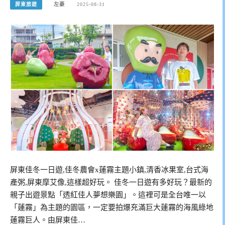
屏東旅遊
左豪
2025-08-31
屏東佳冬一日遊,佳冬農會x蓮霧主題小鎮,清香冰果室,台式海
產粥,屏東摩艾像,這樣超好玩。 佳冬一日遊有多好玩？最新的
親子出遊景點「透紅佳人夢想樂園」。這裡可是全台唯一以
「蓮霧」為主題的園區，一定要拍爆充滿巨大蓮霧的海風綠地
蓮霧巨人。由屏東佳…