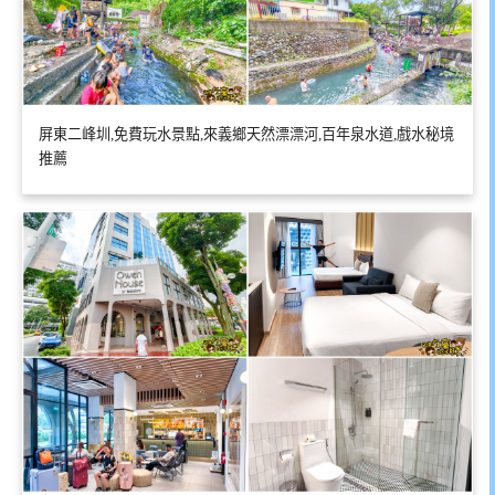
屏東二峰圳,免費玩水景點,來義鄉天然漂漂河,百年泉水道,戲水秘境
推薦