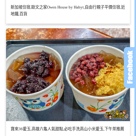
新加坡住宿,歐文之家Owen House by Habyt,自由行親子平價住宿,近
地鐵,百貨
寶來36愛玉,高雄六龜人氣甜點,必吃手洗高山小米愛玉,下午茶推薦