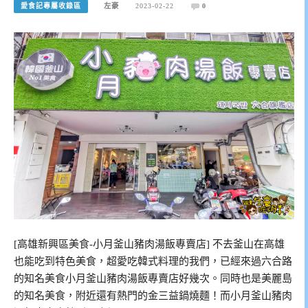
愛食記專屬收錄區
左豪
2023-02-22
0
[高雄新興區美食-小月釜山豬肉湯飯專賣店] 不去釜山在高雄
也能吃到特色美食，超愛吃韓式料理的我們，已經來過六合路
的知名美食小月釜山豬肉湯飯專賣店好幾次。同時也是美麗島
的知名美食，附近還有熱門的金三益鍋燒麵！而小月釜山豬肉