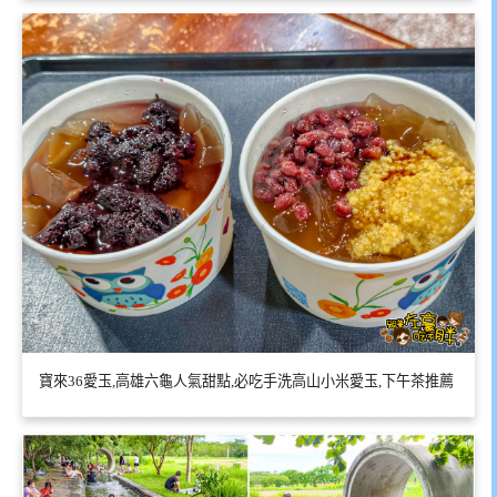
寶來36愛玉,高雄六龜人氣甜點,必吃手洗高山小米愛玉,下午茶推薦