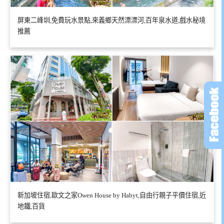
屏東二峰圳,免費玩水景點,來義鄉天然漂漂河,百年泉水道,戲水秘境
推薦
新加坡住宿,歐文之家Owen House by Habyt,自由行親子平價住宿,近
地鐵,百貨