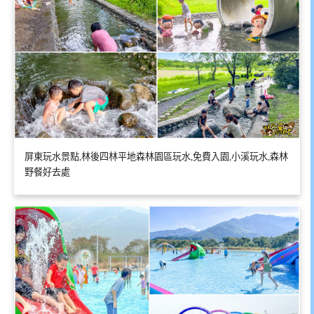
屏東玩水景點,林後四林平地森林園區玩水,免費入園,小溪玩水,森林
野餐好去處