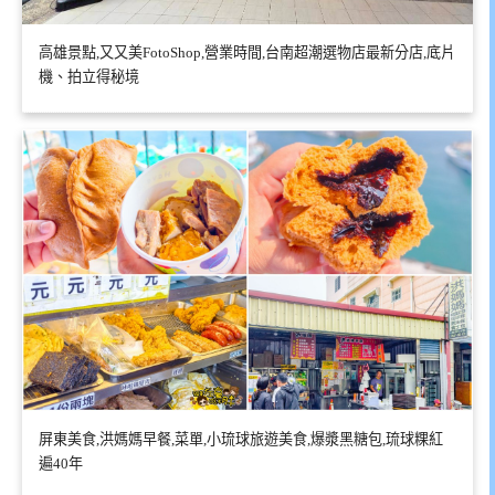
高雄景點,又又美FotoShop,營業時間,台南超潮選物店最新分店,底片
機、拍立得秘境
屏東美食,洪媽媽早餐,菜單,小琉球旅遊美食,爆漿黑糖包,琉球粿紅
遍40年