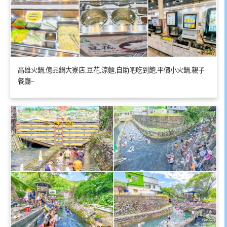
高雄火鍋,億品鍋大寮店,豆花,涼麵,自助吧吃到飽,平價小火鍋,親子
餐廳~