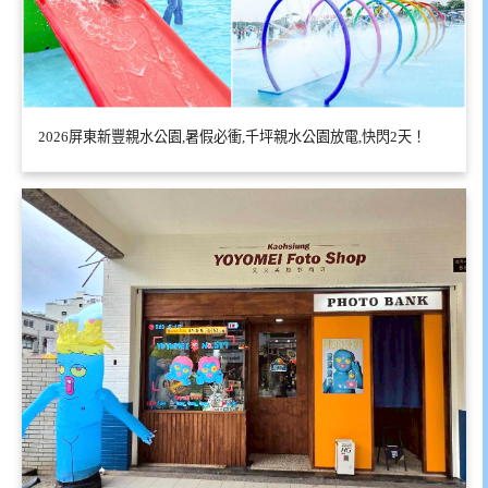
2026屏東新豐親水公園,暑假必衝,千坪親水公園放電,快閃2天！