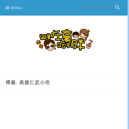
Skip
MENU
to
content
跟著左豪吃不胖
推薦美食、景點旅遊、親子旅遊、3C開箱
標籤:
高雄仁武小吃