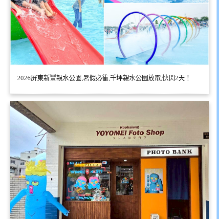
2026屏東新豐親水公園,暑假必衝,千坪親水公園放電,快閃2天！