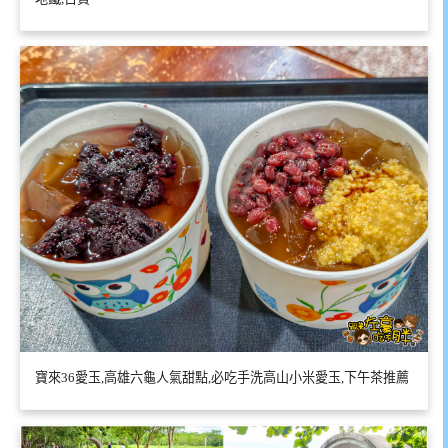
寶來36愛玉,高雄六龜人氣甜點,必吃手洗高山小米愛玉,下午茶推薦