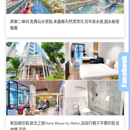
屏東二峰圳,免費玩水景點,來義鄉天然漂漂河,百年泉水道,戲水秘境
推薦
新加坡住宿,歐文之家Owen House by Habyt,自由行親子平價住宿,近
地鐵,百貨