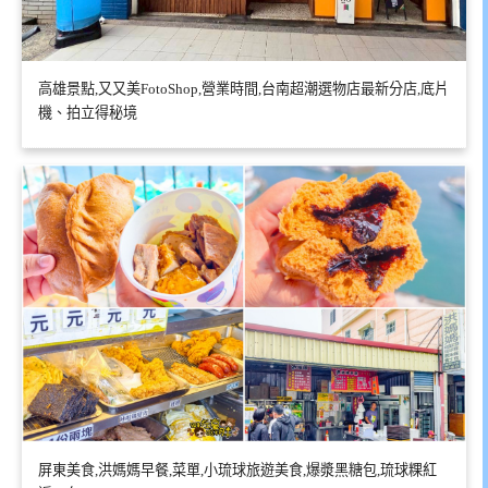
高雄景點,又又美FotoShop,營業時間,台南超潮選物店最新分店,底片
機、拍立得秘境
屏東美食,洪媽媽早餐,菜單,小琉球旅遊美食,爆漿黑糖包,琉球粿紅