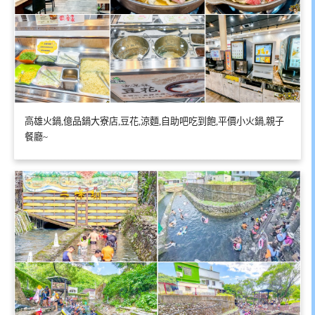
高雄火鍋,億品鍋大寮店,豆花,涼麵,自助吧吃到飽,平價小火鍋,親子
餐廳~