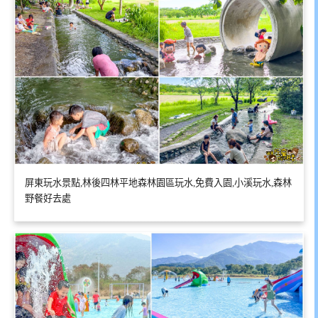
屏東玩水景點,林後四林平地森林園區玩水,免費入園,小溪玩水,森林
野餐好去處