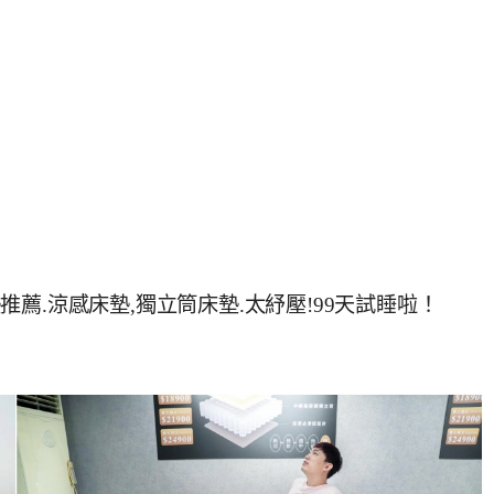
床墊推薦.涼感床墊,獨立筒床墊.太紓壓!99天試睡啦！