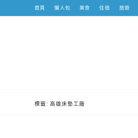
Skip
首頁
懶人包
美食
住宿
旅遊
to
content
跟著左豪吃
推薦美食、景點旅遊、親子旅遊、3C開箱
標籤:
高雄床墊工廠