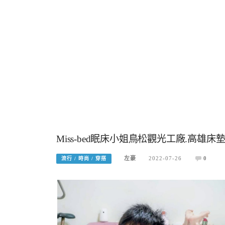
Miss-bed眠床小姐鳥松觀光工廠.高雄
左豪
2022-07-26
0
流行 / 時尚 / 穿搭