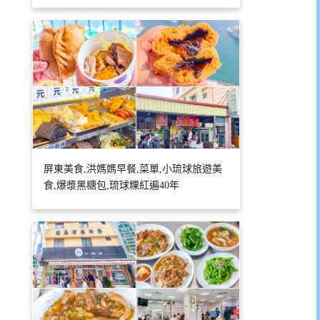
屏東美食,洪媽媽早餐,菜單,小琉球旅遊美
食,爆漿黑糖包,琉球粿紅遍40年