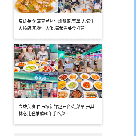
高雄美食,清真潮州牛雜餐廳,菜單,人氣牛
肉燴飯,現燙牛肉湯,衛武營美食推薦
高雄美食,白玉樓新譯經典台菜,菜單,米其
林必比登推薦60年手路菜~