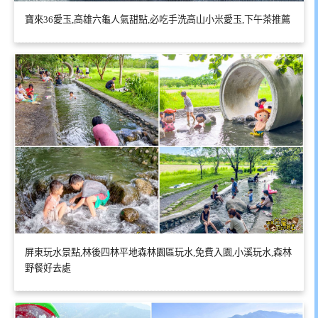
寶來36愛玉,高雄六龜人氣甜點,必吃手洗高山小米愛玉,下午茶推薦
屏東玩水景點,林後四林平地森林園區玩水,免費入園,小溪玩水,森林
野餐好去處