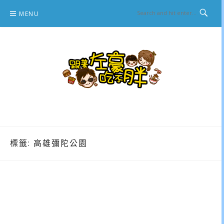
Skip
MENU
to
content
跟著左豪吃不胖
推薦美食、景點旅遊、親子旅遊、3C開箱
標籤:
高雄彌陀公園