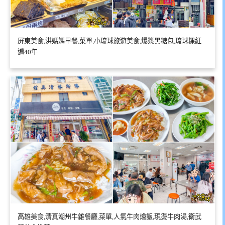
屏東美食,洪媽媽早餐,菜單,小琉球旅遊美食,爆漿黑糖包,琉球粿紅
遍40年
高雄美食,清真潮州牛雜餐廳,菜單,人氣牛肉燴飯,現燙牛肉湯,衛武