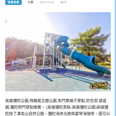
高雄旅遊
左豪
2023-10-02
0
高雄彌陀公園,飛機風主題公園,免門票親子景點,防空洞,望遠
鏡,彌陀熱門景點推薦。 [高雄彌陀景點-高雄彌陀公園]高雄彌
陀除了漯底山自然公園、彌陀海岸光廊與愛琴海咖啡，還可以