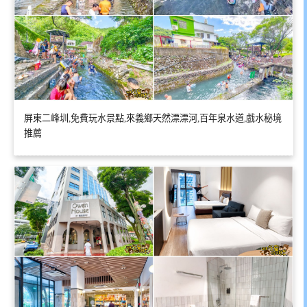
屏東二峰圳,免費玩水景點,來義鄉天然漂漂河,百年泉水道,戲水秘境
推薦