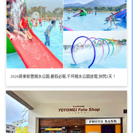
2026屏東新豐親水公園,暑假必衝,千坪親水公園放電,快閃2天！