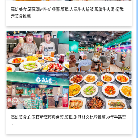
高雄美食,清真潮州牛雜餐廳,菜單,人氣牛肉燴飯,現燙牛肉湯,衛武
營美食推薦
高雄美食,白玉樓新譯經典台菜,菜單,米其林必比登推薦60年手路菜
~