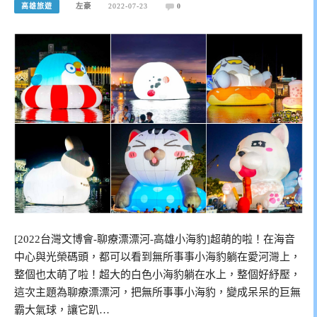
高雄旅遊
左豪
2022-07-23
0
[2022台灣文博會-聊療漂漂河-高雄小海豹]超萌的啦！在海音
中心與光榮碼頭，都可以看到無所事事小海豹躺在愛河灣上，
整個也太萌了啦！超大的白色小海豹躺在水上，整個好紓壓，
這次主題為聊療漂漂河，把無所事事小海豹，變成呆呆的巨無
霸大氣球，讓它趴…