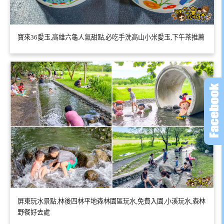
寶來36愛玉,高雄六龜人氣甜點,必吃手洗高山小米愛玉,下午茶推薦
屏東玩水景點,林後四林平地森林園區玩水,免費入園,小溪玩水,森林
野餐好去處