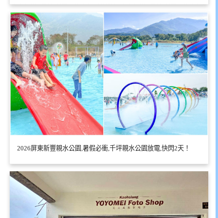
2026屏東新豐親水公園,暑假必衝,千坪親水公園放電,快閃2天！