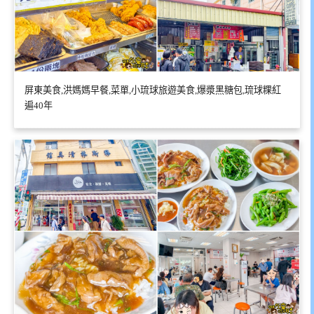
屏東美食,洪媽媽早餐,菜單,小琉球旅遊美食,爆漿黑糖包,琉球粿紅
遍40年