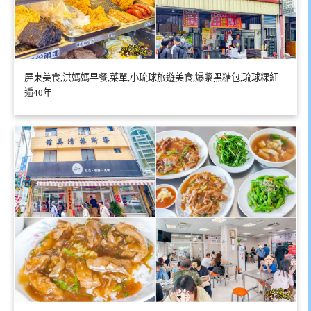
屏東美食,洪媽媽早餐,菜單,小琉球旅遊美食,爆漿黑糖包,琉球粿紅
遍40年