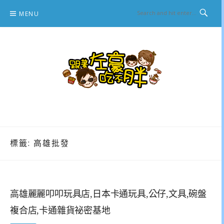
Skip
MENU
to
content
跟著左豪吃不胖
推薦美食、景點旅遊、親子旅遊、3C開箱
標籤:
高雄批發
高雄麗麗叩叩玩具店,日本卡通玩具,公仔,文具,碗盤
複合店,卡通雜貨祕密基地