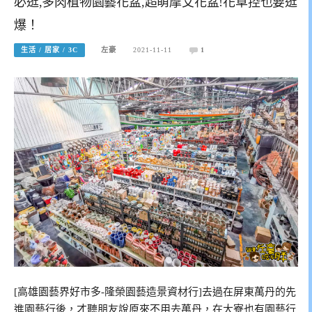
必逛,多肉植物園藝花盆,超萌摩艾花盆!花草控也要逛
爆！
生活 / 居家 / 3C
左豪
2021-11-11
1
[高雄園藝界好市多-隆榮園藝造景資材行]去過在屏東萬丹的先
進園藝行後，才聽朋友說原來不用去萬丹，在大寮也有園藝行