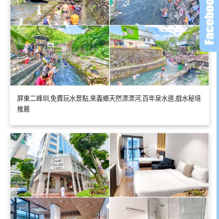
屏東二峰圳,免費玩水景點,來義鄉天然漂漂河,百年泉水道,戲水秘境
推薦