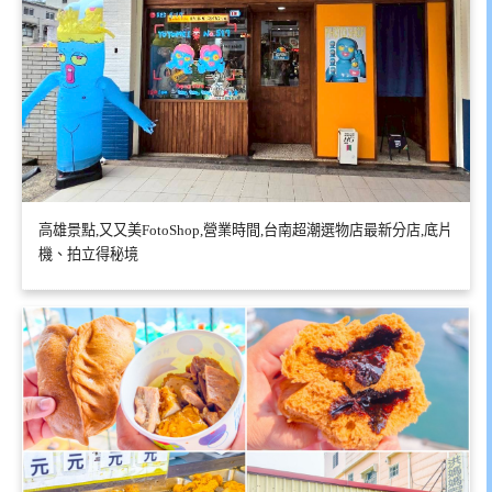
高雄景點,又又美FotoShop,營業時間,台南超潮選物店最新分店,底片
機、拍立得秘境