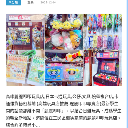
未分類
左豪
2025-12-04
高雄麗麗叩叩玩具店,日本卡通玩具,公仔,文具,碗盤複合店,卡
通雜貨祕密基地 [高雄玩具店推薦-麗麗叩叩專賣店]最新學生
間的話題都離不開「麗麗叩叩」，以結合日雜玩具，成爲學生
的朝聖新地點。這間位在三民區樹德家商的麗麗叩叩玩具店。
結合許多時尚小…