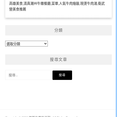
高雄美食,清真潮州牛雜餐廳,菜單,人氣牛肉燴飯,現燙牛肉湯,衛武
營美食推薦
分類
分
類
搜尋文章
搜
尋
關
鍵
字: