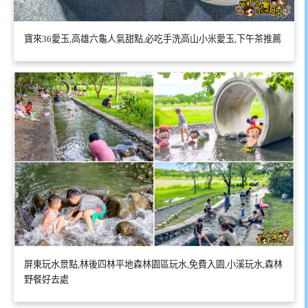
寶來36愛玉,高雄六龜人氣甜點,必吃手洗高山小米愛玉,下午茶推薦
屏東玩水景點,林後四林平地森林園區玩水,免費入園,小溪玩水,森林
野餐好去處