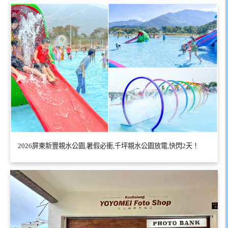
2026屏東新豐親水公園,暑假必衝,千坪親水公園放電,快閃2天！