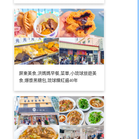
屏東美食,洪媽媽早餐,菜單,小琉球旅遊美
食,爆漿黑糖包,琉球粿紅遍40年