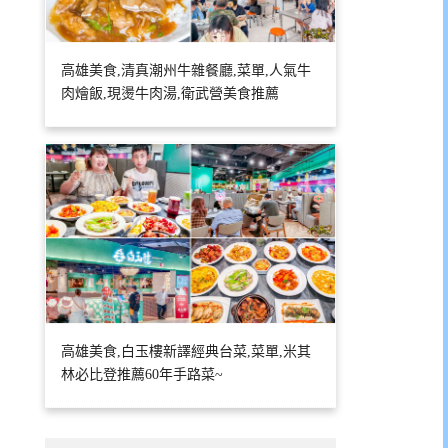
高雄美食,清真潮州牛雜餐廳,菜單,人氣牛
肉燴飯,現燙牛肉湯,衛武營美食推薦
高雄美食,白玉樓新譯經典台菜,菜單,米其
林必比登推薦60年手路菜~