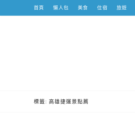
Skip
首頁
懶人包
美食
住宿
旅遊
to
content
跟著左豪吃
推薦美食、景點旅遊、親子旅遊、3C開箱
標籤:
高雄捷運景點薦