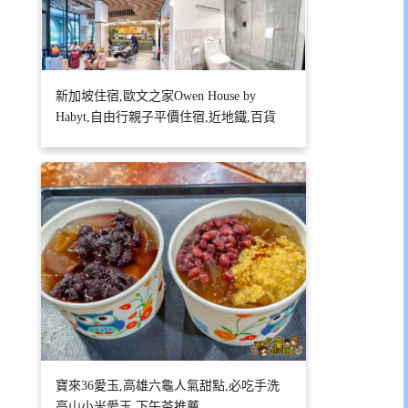
新加坡住宿,歐文之家Owen House by
Habyt,自由行親子平價住宿,近地鐵,百貨
寶來36愛玉,高雄六龜人氣甜點,必吃手洗
高山小米愛玉,下午茶推薦