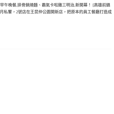
午晚餐,排骨鍋燒麵、霸氣卡啦雞三明治,新開幕！ [高雄前鎮
日月私饗，2號店在王昆仲公園開新店，把原本的員工餐廳打造成