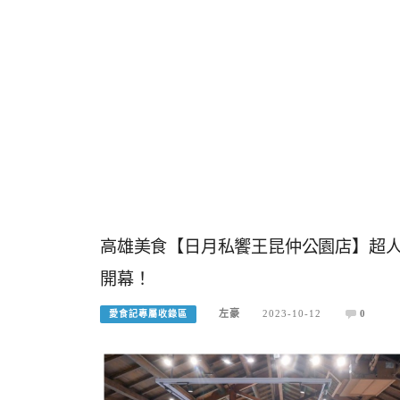
高雄美食【日月私饗王昆仲公園店】超人
開幕！
左豪
2023-10-12
0
愛食記專屬收錄區