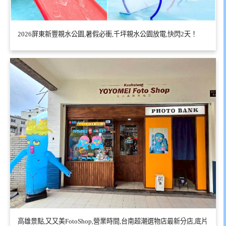
2026屏東新豐親水公園,暑假必衝,千坪親水公園放電,快閃2天！
高雄景點,又又美FotoShop,營業時間,台南超潮選物店最新分店,底片