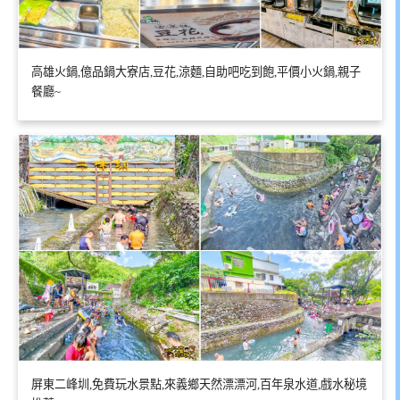
高雄火鍋,億品鍋大寮店,豆花,涼麵,自助吧吃到飽,平價小火鍋,親子
餐廳~
屏東二峰圳,免費玩水景點,來義鄉天然漂漂河,百年泉水道,戲水秘境