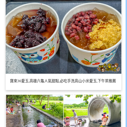
寶來36愛玉,高雄六龜人氣甜點,必吃手洗高山小米愛玉,下午茶推薦