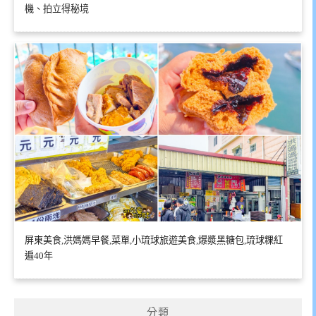
機、拍立得秘境
屏東美食,洪媽媽早餐,菜單,小琉球旅遊美食,爆漿黑糖包,琉球粿紅
遍40年
分類