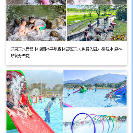
屏東玩水景點,林後四林平地森林園區玩水,免費入園,小溪玩水,森林
野餐好去處