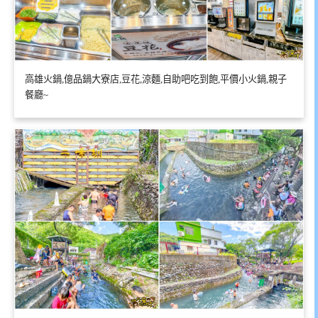
高雄火鍋,億品鍋大寮店,豆花,涼麵,自助吧吃到飽,平價小火鍋,親子
餐廳~