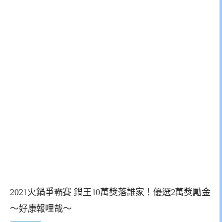
2021火鍋爭霸賽 鍋王10萬獎落誰家！優選2萬獎勵金
～好康報哩哉～