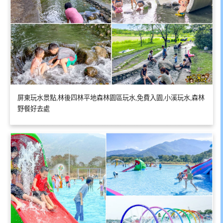
屏東玩水景點,林後四林平地森林園區玩水,免費入園,小溪玩水,森林
野餐好去處