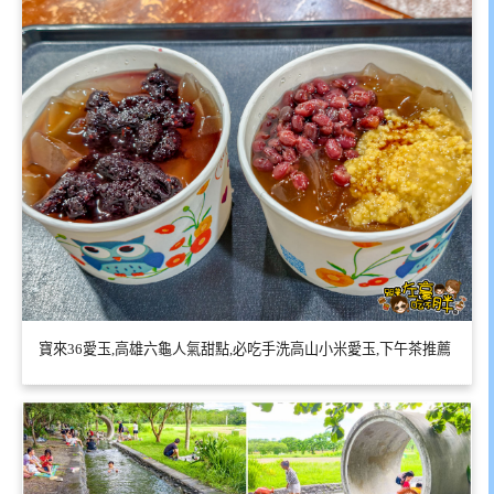
寶來36愛玉,高雄六龜人氣甜點,必吃手洗高山小米愛玉,下午茶推薦