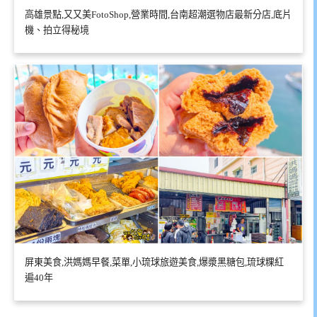
高雄景點,又又美FotoShop,營業時間,台南超潮選物店最新分店,底片
機、拍立得秘境
屏東美食,洪媽媽早餐,菜單,小琉球旅遊美食,爆漿黑糖包,琉球粿紅
遍40年