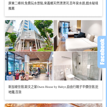
屏東二峰圳,免費玩水景點,來義鄉天然漂漂河,百年泉水道,戲水秘境
推薦
新加坡住宿,歐文之家Owen House by Habyt,自由行親子平價住宿,近
地鐵,百貨