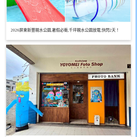
2026屏東新豐親水公園,暑假必衝,千坪親水公園放電,快閃2天！