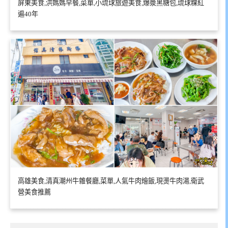
屏東美食,洪媽媽早餐,菜單,小琉球旅遊美食,爆漿黑糖包,琉球粿紅
遍40年
高雄美食,清真潮州牛雜餐廳,菜單,人氣牛肉燴飯,現燙牛肉湯,衛武
營美食推薦