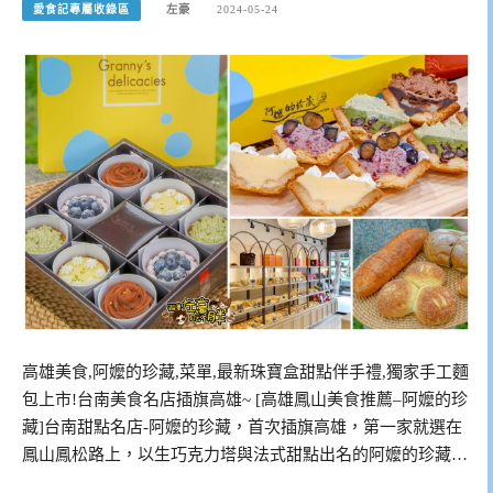
愛食記專屬收錄區
左豪
2024-05-24
高雄美食,阿嬤的珍藏,菜單,最新珠寶盒甜點伴手禮,獨家手工麵
包上市!台南美食名店插旗高雄~ [高雄鳳山美食推薦–阿嬤的珍
藏]台南甜點名店-阿嬤的珍藏，首次插旗高雄，第一家就選在
鳳山鳳松路上，以生巧克力塔與法式甜點出名的阿嬤的珍藏…