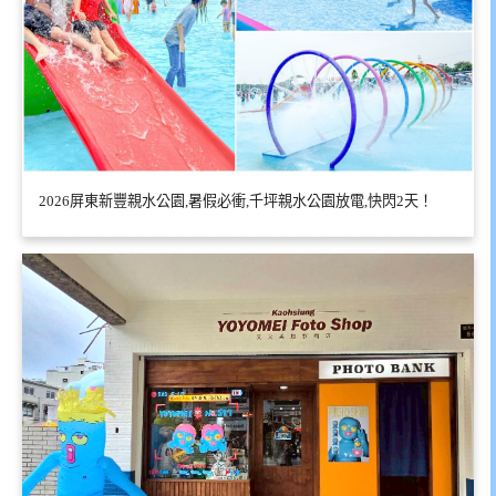
2026屏東新豐親水公園,暑假必衝,千坪親水公園放電,快閃2天！