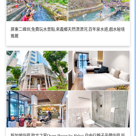
屏東二峰圳,免費玩水景點,來義鄉天然漂漂河,百年泉水道,戲水秘境
推薦
新加坡住宿,歐文之家Owen House by Habyt,自由行親子平價住宿,近