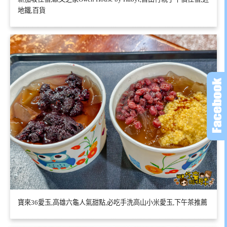
地鐵,百貨
寶來36愛玉,高雄六龜人氣甜點,必吃手洗高山小米愛玉,下午茶推薦