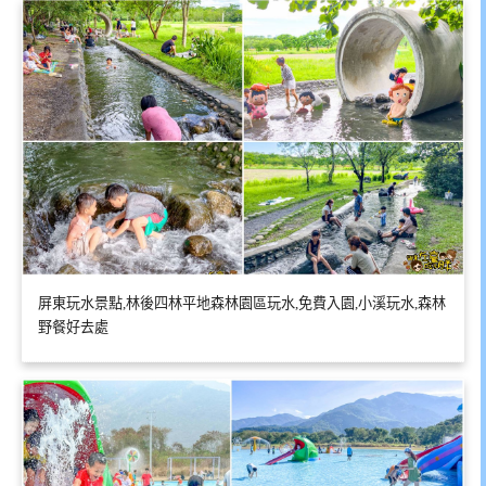
屏東玩水景點,林後四林平地森林園區玩水,免費入園,小溪玩水,森林
野餐好去處